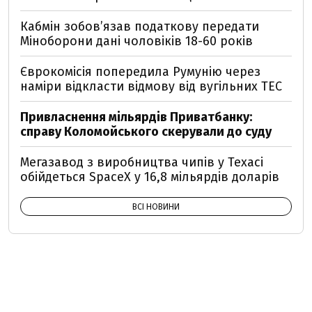
Кабмін зобовʼязав податкову передати
Міноборони дані чоловіків 18-60 років
Єврокомісія попередила Румунію через
наміри відкласти відмову від вугільних ТЕС
Привласнення мільярдів Приватбанку:
справу Коломойського скерували до суду
Мегазавод з виробництва чипів у Техасі
обійдеться SpaceX у 16,8 мільярдів доларів
ВСІ НОВИНИ