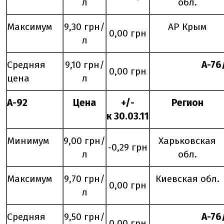
л
обл.
Максимум
9,30 грн/
АР Крым
0,00 грн
л
Средняя
9,10 грн/
А-76
0,00 грн
цена
л
А-92
Цена
+/-
Регион
к
30
.0
3
.11
Минимум
9,00 грн/
Харьковская
-0,29 грн
л
обл.
Максимум
9,70 грн/
Киевская обл.
0,00 грн
л
Средняя
9,50 грн/
А-76
0,00 грн