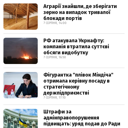
Аграрії знайшли, де зберігати
зерно на випадок тривалої
блокади портів
7 СЕРПНЯ, 14:00
РФ атакувала Укрнафту:
компанія втратила суттєві
обсяги видобутку
7 СЕРПНЯ, 16:50
Фігурантка "плівок Міндіча"
отримала керівну посаду в
стратегічному
держпідприємстві
7 СЕРПНЯ, 17:10
Штрафи за
адмінправопорушення
підвищать: уряд подав до Ради