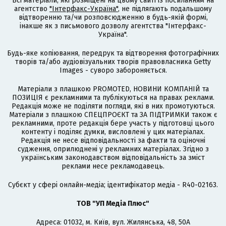
Всі матеріали, які розміщені на цьому сайті із посиланням на
агентство
"Інтерфакс-Україна"
, не підлягають подальшому
відтворенню та/чи розповсюдженню в будь-якій формі,
інакше як з письмового дозволу агентства "Інтерфакс-
Україна".
Будь-яке копіювання, передрук та відтворення фотографічних
творів та/або аудіовізуальних творів правовласника Getty
Images - суворо забороняється.
Матеріали з плашкою PROMOTED, НОВИНИ КОМПАНІЙ та
ПОЗИЦІЯ є рекламними та публікуються на правах реклами.
Редакція може не поділяти погляди, які в них промотуються.
Матеріали з плашкою СПЕЦПРОЄКТ та ЗА ПІДТРИМКИ також є
рекламними, проте редакція бере участь у підготовці цього
контенту і поділяє думки, висловлені у цих матеріалах.
Редакція не несе відповідальності за факти та оціночні
судження, оприлюднені у рекламних матеріалах. Згідно з
українським законодавством відповідальність за зміст
реклами несе рекламодавець.
Cубєкт у сфері онлайн-медіа; ідентифікатор медіа - R40-02163.
ТОВ "УП Медіа Плюс"
Адреса: 01032, м. Київ, вул. Жилянська, 48, 50А