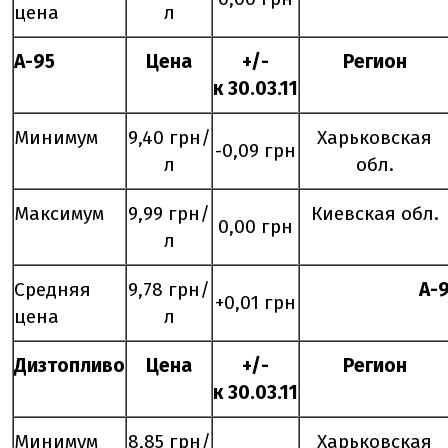
цена
л
А-95
Цена
+/-
Регион
к
30
.0
3
.11
Минимум
9,40 грн/
Харьковская
-0,09 грн
л
обл.
Максимум
9,99 грн/
Киевская обл.
0,00 грн
л
Средняя
9,78 грн/
А-
+0,01 грн
цена
л
Дизтопливо
Цена
+/-
Регион
к
30
.0
3
.11
Минимум
8,85 грн/
Харьковская