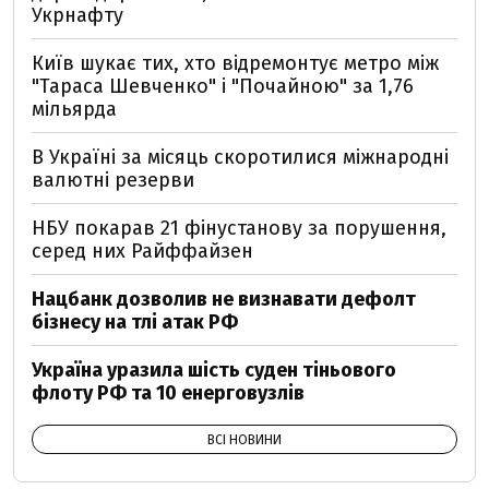
Укрнафту
Київ шукає тих, хто відремонтує метро між
"Тараса Шевченко" і "Почайною" за 1,76
мільярда
В Україні за місяць скоротилися міжнародні
валютні резерви
НБУ покарав 21 фінустанову за порушення,
серед них Райффайзен
Нацбанк дозволив не визнавати дефолт
бізнесу на тлі атак РФ
Україна уразила шість суден тіньового
флоту РФ та 10 енерговузлів
ВСІ НОВИНИ