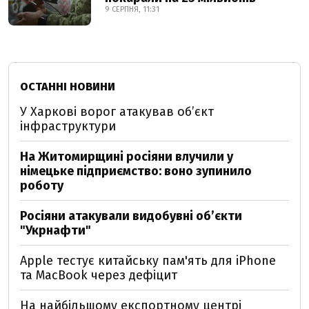
9 СЕРПНЯ, 11:31
ОСТАННІ НОВИНИ
У Харкові ворог атакував обʼєкт
інфраструктури
На Житомирщині росіяни влучили у
німецьке підприємство: воно зупинило
роботу
Росіяни атакували видобувні обʼєкти
"Укрнафти"
Apple тестує китайську пам'ять для iPhone
та MacBook через дефіцит
На найбільшому експортному центрі