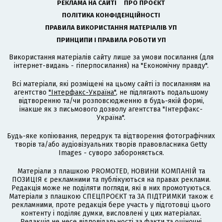
РЕКЛАМА НА САЙТІ
ПРО ПРОЄКТ
ПОЛІТИКА КОНФІДЕНЦІЙНОСТІ
ПРАВИЛА ВИКОРИСТАННЯ МАТЕРІАЛІВ УП
ПРИНЦИПИ І ПРАВИЛА РОБОТИ УП
Використання матеріалів сайту лише за умови посилання (для
інтернет-видань - гіперпосилання) на "Економічну правду".
Всі матеріали, які розміщені на цьому сайті із посиланням на
агентство
"Інтерфакс-Україна"
, не підлягають подальшому
відтворенню та/чи розповсюдженню в будь-якій формі,
інакше як з письмового дозволу агентства "Інтерфакс-
Україна".
Будь-яке копіювання, передрук та відтворення фотографічних
творів та/або аудіовізуальних творів правовласника Getty
Images - суворо забороняється.
Матеріали з плашкою PROMOTED, НОВИНИ КОМПАНІЙ та
ПОЗИЦІЯ є рекламними та публікуються на правах реклами.
Редакція може не поділяти погляди, які в них промотуються.
Матеріали з плашкою СПЕЦПРОЄКТ та ЗА ПІДТРИМКИ також є
рекламними, проте редакція бере участь у підготовці цього
контенту і поділяє думки, висловлені у цих матеріалах.
Редакція не несе відповідальності за факти та оціночні