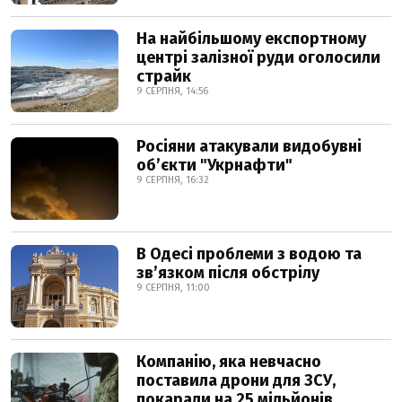
На найбільшому експортному
центрі залізної руди оголосили
страйк
9 СЕРПНЯ, 14:56
Росіяни атакували видобувні
обʼєкти "Укрнафти"
9 СЕРПНЯ, 16:32
В Одесі проблеми з водою та
звʼязком після обстрілу
9 СЕРПНЯ, 11:00
Компанію, яка невчасно
поставила дрони для ЗСУ,
покарали на 25 мільйонів