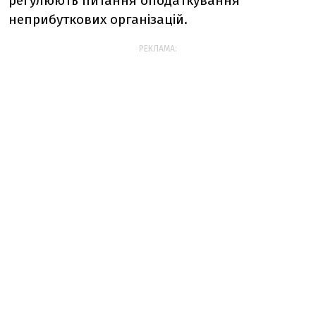
регулюють питання оподаткування
неприбуткових організацій.
РЕКЛАМА: