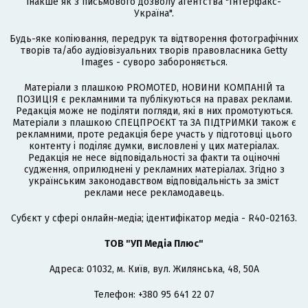
інакше як з письмового дозволу агентства "Інтерфакс-
Україна".
Будь-яке копіювання, передрук та відтворення фотографічних
творів та/або аудіовізуальних творів правовласника Getty
Images - суворо забороняється.
Матеріали з плашкою PROMOTED, НОВИНИ КОМПАНІЙ та
ПОЗИЦІЯ є рекламними та публікуються на правах реклами.
Редакція може не поділяти погляди, які в них промотуються.
Матеріали з плашкою СПЕЦПРОЄКТ та ЗА ПІДТРИМКИ також є
рекламними, проте редакція бере участь у підготовці цього
контенту і поділяє думки, висловлені у цих матеріалах.
Редакція не несе відповідальності за факти та оціночні
судження, оприлюднені у рекламних матеріалах. Згідно з
українським законодавством відповідальність за зміст
реклами несе рекламодавець.
Cубєкт у сфері онлайн-медіа; ідентифікатор медіа - R40-02163.
ТОВ "УП Медіа Плюс"
Адреса: 01032, м. Київ, вул. Жилянська, 48, 50А
Телефон: +380 95 641 22 07