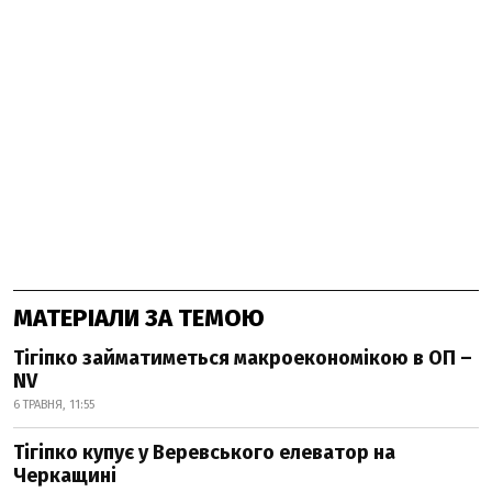
МАТЕРІАЛИ ЗА ТЕМОЮ
Тігіпко займатиметься макроекономікою в ОП –
NV
6 ТРАВНЯ, 11:55
Тігіпко купує у Веревського елеватор на
Черкащині