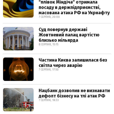
"плівок Міндіча" отримала
посаду в держпідприємстві,
масована атака РФ на Укрнафту
7 СЕРПНЯ, 20:00
Суд повернув державі
Жовтневий палац вартістю
близько мільярда
8 СЕРПНЯ, 15:15
Частина Києва залишилася без
світла через аварію
7 СЕРПНЯ, 17:50
Нацбанк дозволив не визнавати
дефолт бізнесу на тлі атак РФ
7 СЕРПНЯ, 18:33