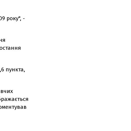
9 року", -
ня
ростання
,6 пункта,
ивчих
бражається
коментував