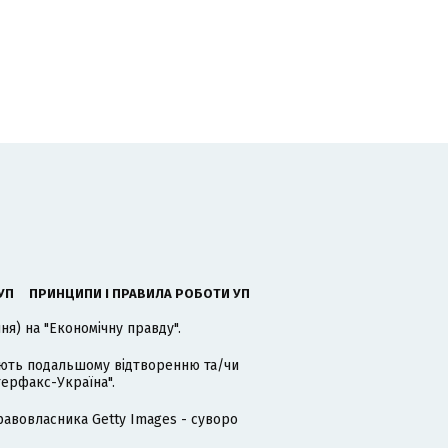
УП
ПРИНЦИПИ І ПРАВИЛА РОБОТИ УП
я) на "Економічну правду".
гають подальшому відтворенню та/чи
терфакс-Україна".
равовласника Getty Images - суворо