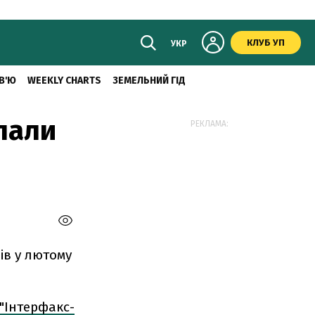
КЛУБ УП
УКР
В'Ю
WEEKLY CHARTS
ЗЕМЕЛЬНИЙ ГІД
впали
РЕКЛАМА:
ів у лютому
"Інтерфакс-