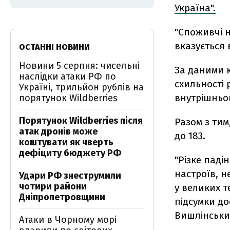
Україна".
"Споживчі н
вказується 
ОСТАННІ НОВИНИ
Новини 5 серпня: чисельні
За даними 
наслідки атаки РФ по
схильності 
Україні, трильйон рублів на
внутрішньо
порятунок Wildberries
Порятунок Wildberries після
Разом з тим
атак дронів може
до 183.
коштувати як чверть
дефіциту бюджету РФ
"Різке пад
настроїв, 
Удари РФ знеструмили
чотири райони
у великих т
Дніпропетровщини
підсумки д
Вишлінськи
Атаки в Чорному морі