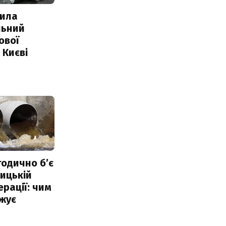
ила
льний
ової
 Києві
тодично б’є
ицькій
ерації: чим
жує