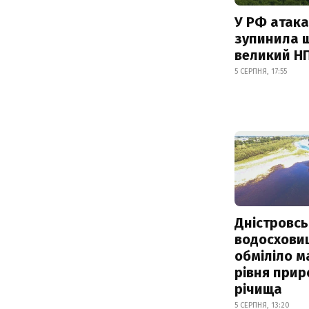
У РФ атака
зупинила 
великий Н
5 СЕРПНЯ, 17:55
Дністровсь
водосхови
обміліло м
рівня при
річища
5 СЕРПНЯ, 13:20