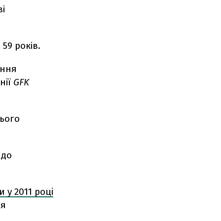
ві
 59 років.
ення
нії
GFK
ього
 до
 у 2011 роцi
iя