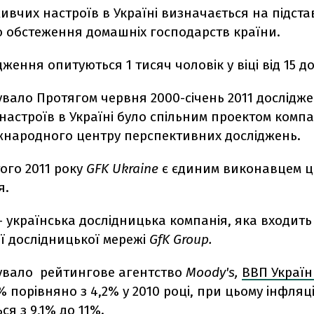
ивчих настроїв в Україні визначається на підста
о обстеження домашніх господарств країни.
дження опитуються 1 тисяч чоловік у віці від 15 до
увало Протягом червня 2000-січень 2011 дослідж
астроїв в Україні було спільним проектом компа
жнародного центру перспективних досліджень.
ого 2011 року
GFK Ukraine
є єдиним виконавцем ц
я.
- українська дослідницька компанія, яка входить
ї дослідницької мережі
GfK Group.
увало рейтингове агентство
Moody's,
ВВП України
% порiвняно з 4,2% у 2010 роцi, при цьому iнфляц
я з 9,1% до 11%.