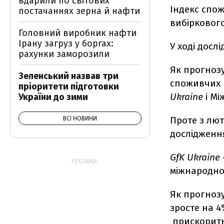
вдарили по світових
Індекс спож
постачаннях зерна й нафти
вибірковог
Головний виробник нафти
Ірану загруз у боргах:
У ході дослі
рахунки заморозили
Як прогноз
Зеленський назвав три
споживчих н
пріоритети підготовки
Ukraine
і Мі
України до зими
Проте з лют
ВСІ НОВИНИ
дослідженн
GfK Ukraine
РЕКЛАМА:
міжнародно
Як прогноз
зросте на 4
прискоритьс