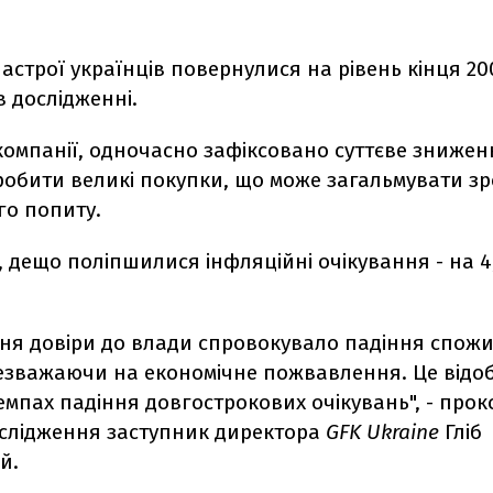
астрої українців повернулися на рівень кінця 200
в дослідженні.
компанії, одночасно зафіксовано суттєве знижен
робити великі покупки, що може загальмувати з
го попиту.
, дещо поліпшилися інфляційні очікування - на 4
іння довіри до влади спровокувало падіння спож
незважаючи на економічне пожвавлення. Це відо
емпах падіння довгострокових очікувань", - про
ослідження заступник директора
GFK Ukraine
Гліб
й.