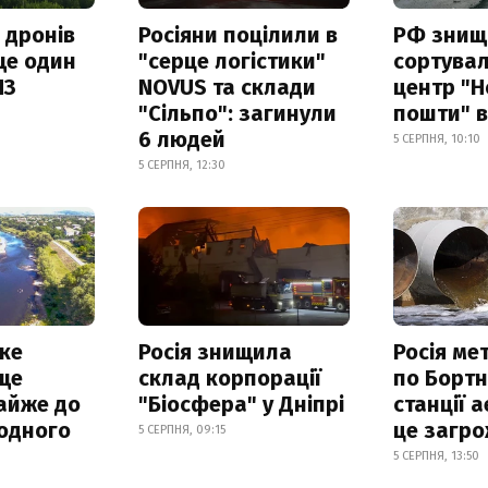
 дронів
Росіяни поцілили в
РФ знищ
ще один
"серце логістики"
сортува
ПЗ
NOVUS та склади
центр "Н
"Сільпо": загинули
пошти" в
6 людей
5 СЕРПНЯ, 10:10
5 СЕРПНЯ, 12:30
ке
Росія знищила
Росія ме
ще
склад корпорації
по Бортн
айже до
"Біосфера" у Дніпрі
станції а
родного
це загро
5 СЕРПНЯ, 09:15
5 СЕРПНЯ, 13:50