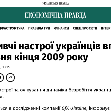
ФРАСТРУКТУРА
ПРАВИЛА ГРИ
ФІНАНСИ
СПЕЦПРОЄКТИ
ІНТЕР
вчі настрої українців 
вня кінця 2009 року
 13:15
строї та очікування динаміки безробіття українц
я.
ься в дослідженні компанії
GfK Ukraine,
інформує