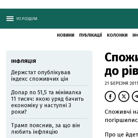
УСІ РОЗДІЛИ
НОВИНИ
ПУБЛІКАЦІЇ
КОЛОНКИ
ІН
Спожи
ІНФЛЯЦІЯ
до рі
Держстат опублікував
індекс споживчих цін
21 БЕРЕЗНЯ 2011,
Долар по 51,5 та мінімалка
11 тисяч: якою уряд бачить
економіку у наступні 3
Споживчі на
роки?
погіршилис
Трамп пояснив, за що він
любить інфляцію
Про це йдет