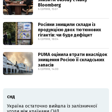
Bloomberg
6 СЕРПНЯ, 15:07
Росіяни знищили склади із
продукцією двох тютюнових
гігантів: чи буде дефіцит
6 СЕРПНЯ, 18:04
PUMA оцінила втрати внаслідок
знищення Росією її складських
запасів
6 СЕРПНЯ, 14:00
СНД
Україна остаточно вийшла із залізничної
угоди між країнами СНД