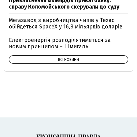
Привласнення мільярдів Приватбанку:
справу Коломойського скерували до суду
Мегазавод з виробництва чипів у Техасі
обійдеться SpaceX у 16,8 мільярдів доларів
Електроенергія розподілятиметься за
новим принципом – Шмигаль
ВСІ НОВИНИ