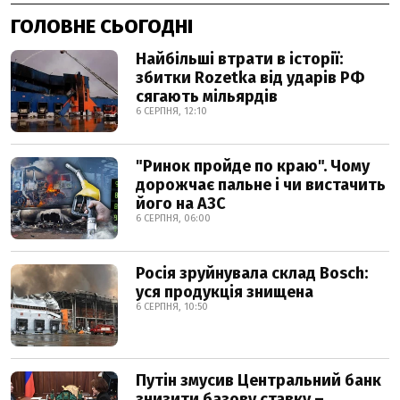
ГОЛОВНЕ СЬОГОДНІ
Найбільші втрати в історії:
збитки Rozetka від ударів РФ
сягають мільярдів
6 СЕРПНЯ, 12:10
"Ринок пройде по краю". Чому
дорожчає пальне і чи вистачить
його на АЗС
6 СЕРПНЯ, 06:00
Росія зруйнувала склад Bosch:
уся продукція знищена
6 СЕРПНЯ, 10:50
Путін змусив Центральний банк
знизити базову ставку –