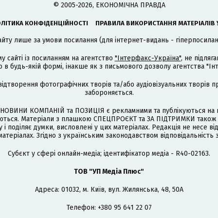
© 2005-2026, ЕКОНОМІЧНА ПРАВДА
ЛІТИКА КОНФІДЕНЦІЙНОСТІ
ПРАВИЛА ВИКОРИСТАННЯ МАТЕРІАЛІВ 
айту лише за умови посилання (для інтернет-видань - гіперпосиланн
му сайті із посиланням на агентство
"Інтерфакс-Україна"
, не підля
 будь-якій формі, інакше як з письмового дозволу агентства "Ін
відтворення фотографічних творів та/або аудіовізуальних творів п
забороняється.
НОВИНИ КОМПАНІЙ та ПОЗИЦІЯ є рекламними та публікуються на п
туються. Матеріали з плашкою СПЕЦПРОЄКТ та ЗА ПІДТРИМКИ також
 і поділяє думки, висловлені у цих матеріалах. Редакція не несе ві
атеріалах. Згідно з українським законодавством відповідальність 
Cубєкт у сфері онлайн-медіа; ідентифікатор медіа - R40-02163.
ТОВ "УП Медіа Плюс"
Адреса: 01032, м. Київ, вул. Жилянська, 48, 50А
Телефон: +380 95 641 22 07