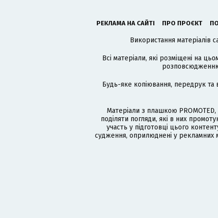
РЕКЛАМА НА САЙТІ
ПРО ПРОЄКТ
ПО
Використання матеріалів с
Всі матеріали, які розміщені на цьо
розповсюдженню в
Будь-яке копіювання, передрук та 
Матеріали з плашкою PROMOTED, 
поділяти погляди, які в них промо
участь у підготовці цього контенту
судження, оприлюднені у рекламних м