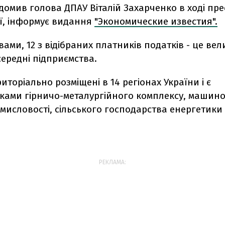
домив голова ДПАУ Віталій Захарченко в ході пре
ї, інформує видання
"Экономические известия".
вами, 12 з відібраних платників податків - це вели
 середні підприємства.
риторіально розміщені в 14 регіонах України і є
ками гірничо-металургійного комплексу, машин
омисловості, сільського господарства енергетики і
РЕКЛАМА: