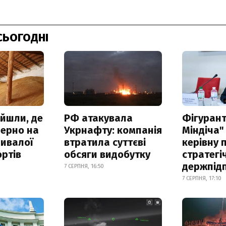
СЬОГОДНІ
айшли, де
РФ атакувала
Фігурант
зерно на
Укрнафту: компанія
Міндіча"
ривалої
втратила суттєві
керівну 
ртів
обсяги видобутку
стратегі
держпід
7 СЕРПНЯ, 16:50
7 СЕРПНЯ, 17:10