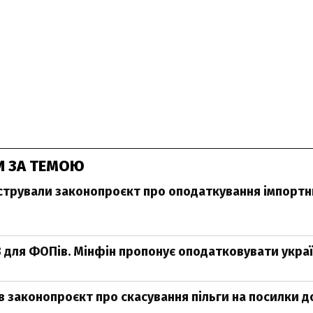
И ЗА ТЕМОЮ
єстрували законопроєкт про оподаткування імпортн
 для ФОПів. Мінфін пропонує оподатковувати україн
в законопроєкт про скасування пільги на посилки д