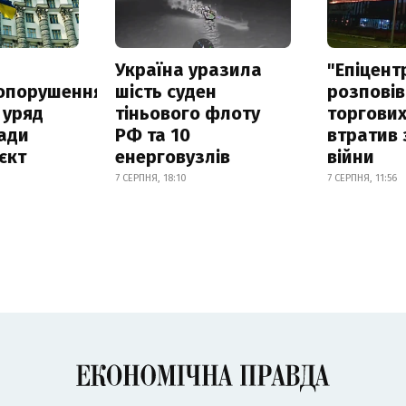
а
Україна уразила
"Епіцент
опорушення
шість суден
розповів
 уряд
тіньового флоту
торгових
ади
РФ та 10
втратив 
єкт
енерговузлів
війни
7 СЕРПНЯ, 18:10
7 СЕРПНЯ, 11:56