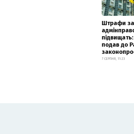
Штрафи з
адмінправ
підвищать:
подав до Р
законопро
7 СЕРПНЯ, 11:23