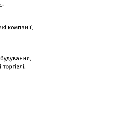
с-
кі компанії,
обудування,
 торгівлі.