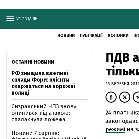
УСІ РОЗДІЛИ
НОВИНИ
ПУБЛІКАЦІЇ
КОЛОНКИ
ІН
ПДВ а
ОСТАННІ НОВИНИ
тільк
РФ знищила важливі
склади Фори: клієнти
15 БЕРЕЗНЯ 2011
скаржаться на порожні
полиці
Сизранський НПЗ знову
24 платника
опинився під атакою:
спалахнула пожежа
законодавс
режимі
на з
Новини 7 серпня: