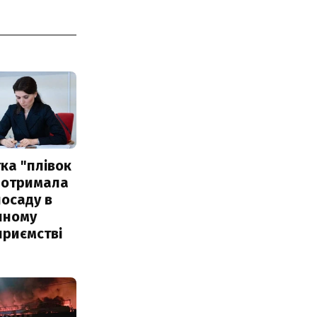
ка "плівок
 отримала
посаду в
чному
приємстві