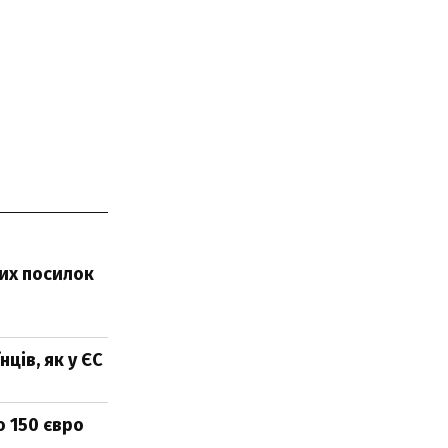
их посилок
ців, як у ЄС
о 150 євро