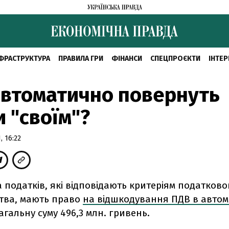
ФРАСТРУКТУРА
ПРАВИЛА ГРИ
ФІНАНСИ
СПЕЦПРОЄКТИ
ІНТЕР
втоматично повернуть
и "своїм"?
, 16:22
 податків, які відповідають критеріям податково
тва, мають право
на відшкодування ПДВ в авто
агальну суму 496,3 млн. гривень.