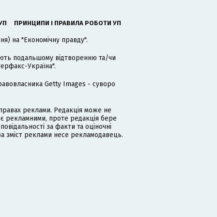
УП
ПРИНЦИПИ І ПРАВИЛА РОБОТИ УП
я) на "Економічну правду".
гають подальшому відтворенню та/чи
терфакс-Україна".
равовласника Getty Images - суворо
равах реклами. Редакція може не
 є рекламними, проте редакція бере
дповідальності за факти та оціночні
за зміст реклами несе рекламодавець.