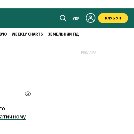
КЛУБ УП
УКР
В'Ю
WEEKLY CHARTS
ЗЕМЕЛЬНИЙ ГІД
РЕКЛАМА:
го
матичному