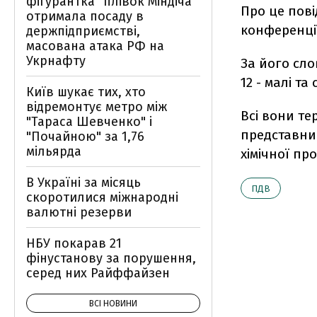
фігурантка "плівок Міндіча"
Про це пові
отримала посаду в
конференці
держпідприємстві,
масована атака РФ на
Укрнафту
За його сло
12 - малі та
Київ шукає тих, хто
відремонтує метро між
Всі вони те
"Тараса Шевченко" і
представни
"Почайною" за 1,76
мільярда
хімічної пр
В Україні за місяць
ПДВ
скоротилися міжнародні
валютні резерви
НБУ покарав 21
фінустанову за порушення,
серед них Райффайзен
ВСІ НОВИНИ