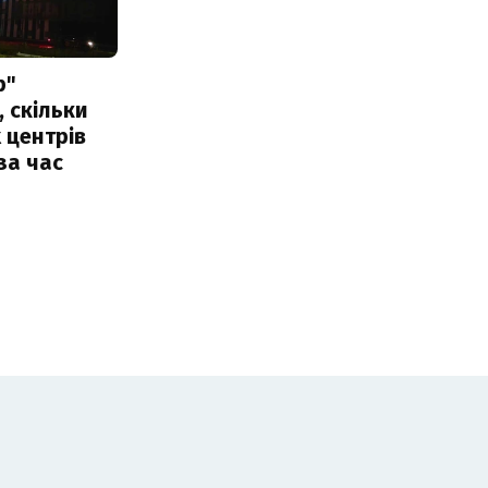
р"
, скільки
 центрів
за час