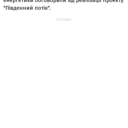
енергетики обговорили хід реалізації проекту
"Південний потік".
РЕКЛАМА: