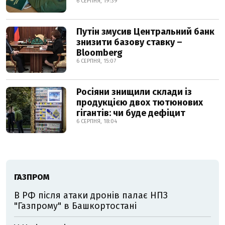
6 СЕРПНЯ, 19:39
Путін змусив Центральний банк
знизити базову ставку –
Bloomberg
6 СЕРПНЯ, 15:07
Росіяни знищили склади із
продукцією двох тютюнових
гігантів: чи буде дефіцит
6 СЕРПНЯ, 18:04
ГАЗПРОМ
В РФ після атаки дронів палає НПЗ
"Газпрому" в Башкортостані