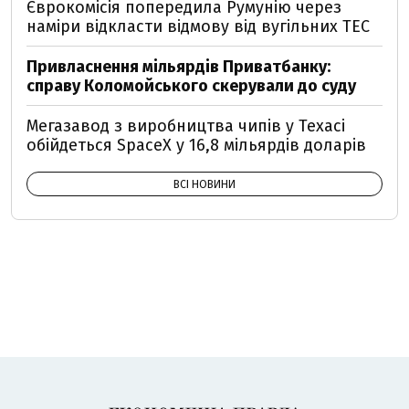
Єврокомісія попередила Румунію через
наміри відкласти відмову від вугільних ТЕС
Привласнення мільярдів Приватбанку:
справу Коломойського скерували до суду
Мегазавод з виробництва чипів у Техасі
обійдеться SpaceX у 16,8 мільярдів доларів
ВСІ НОВИНИ