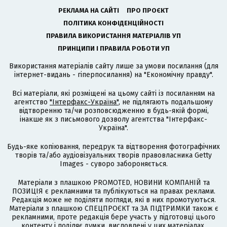
РЕКЛАМА НА САЙТІ
ПРО ПРОЄКТ
ПОЛІТИКА КОНФІДЕНЦІЙНОСТІ
ПРАВИЛА ВИКОРИСТАННЯ МАТЕРІАЛІВ УП
ПРИНЦИПИ І ПРАВИЛА РОБОТИ УП
Використання матеріалів сайту лише за умови посилання (для
інтернет-видань - гіперпосилання) на "Економічну правду".
Всі матеріали, які розміщені на цьому сайті із посиланням на
агентство
"Інтерфакс-Україна"
, не підлягають подальшому
відтворенню та/чи розповсюдженню в будь-якій формі,
інакше як з письмового дозволу агентства "Інтерфакс-
Україна".
Будь-яке копіювання, передрук та відтворення фотографічних
творів та/або аудіовізуальних творів правовласника Getty
Images - суворо забороняється.
Матеріали з плашкою PROMOTED, НОВИНИ КОМПАНІЙ та
ПОЗИЦІЯ є рекламними та публікуються на правах реклами.
Редакція може не поділяти погляди, які в них промотуються.
Матеріали з плашкою СПЕЦПРОЄКТ та ЗА ПІДТРИМКИ також є
рекламними, проте редакція бере участь у підготовці цього
контенту і поділяє думки, висловлені у цих матеріалах.