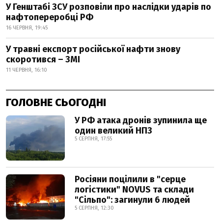
У Генштабі ЗСУ розповіли про наслідки ударів по
нафтопереробці РФ
16 ЧЕРВНЯ, 19:45
У травні експорт російської нафти знову
скоротився – ЗМІ
11 ЧЕРВНЯ, 16:10
ГОЛОВНЕ СЬОГОДНІ
У РФ атака дронів зупинила ще
один великий НПЗ
5 СЕРПНЯ, 17:55
Росіяни поцілили в "серце
логістики" NOVUS та склади
"Сільпо": загинули 6 людей
5 СЕРПНЯ, 12:30