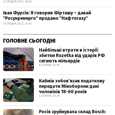
21 ГРУДНЯ 2021, 18:59
Іван Фурсін: Я говорив Фірташу – давай
"Росукренерго" продамо "Нафтогазу"
21 ГРУДНЯ 2021, 14:45
ГОЛОВНЕ СЬОГОДНІ
Найбільші втрати в історії:
збитки Rozetka від ударів РФ
сягають мільярдів
6 СЕРПНЯ, 12:10
Кабмін зобовʼязав податкову
передати Міноборони дані
чоловіків 18-60 років
6 СЕРПНЯ, 19:39
Росія зруйнувала склад Bosch: