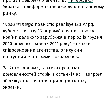
Про це повідомило агентству
"Інтерфакс-
Україна"
поінформоване джерело на газовому
ринку.
"
RosUkrEnergo
повністю реалізує 12,1 млрд.
кубометрів газу "Газпрому" для поставок у
країни далекого зарубіжжя в період із грудня
2010 року по травень 2011 року", - сказав
співрозмовник агентства, описуючи
наступний етап схеми розрахунків.
За його словами, в рамках реалізації
домовленостей сторін в останні час "Газпром"
збільшує постачання природного газу
України.
РЕКЛАМА: