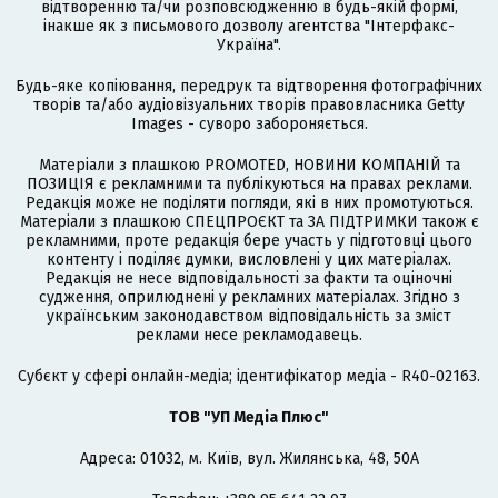
відтворенню та/чи розповсюдженню в будь-якій формі,
інакше як з письмового дозволу агентства "Інтерфакс-
Україна".
Будь-яке копіювання, передрук та відтворення фотографічних
творів та/або аудіовізуальних творів правовласника Getty
Images - суворо забороняється.
Матеріали з плашкою PROMOTED, НОВИНИ КОМПАНІЙ та
ПОЗИЦІЯ є рекламними та публікуються на правах реклами.
Редакція може не поділяти погляди, які в них промотуються.
Матеріали з плашкою СПЕЦПРОЄКТ та ЗА ПІДТРИМКИ також є
рекламними, проте редакція бере участь у підготовці цього
контенту і поділяє думки, висловлені у цих матеріалах.
Редакція не несе відповідальності за факти та оціночні
судження, оприлюднені у рекламних матеріалах. Згідно з
українським законодавством відповідальність за зміст
реклами несе рекламодавець.
Cубєкт у сфері онлайн-медіа; ідентифікатор медіа - R40-02163.
ТОВ "УП Медіа Плюс"
Адреса: 01032, м. Київ, вул. Жилянська, 48, 50А