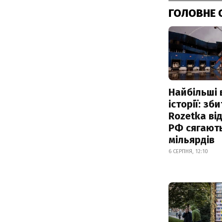
ГОЛОВНЕ 
Найбільші 
історії: зб
Rozetka від
РФ сягают
мільярдів
6 СЕРПНЯ, 12:10