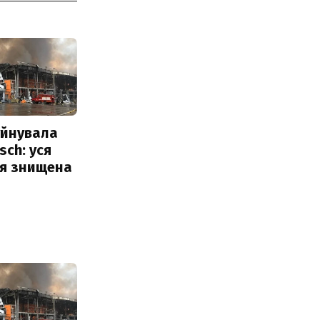
уйнувала
sch: уся
ія знищена