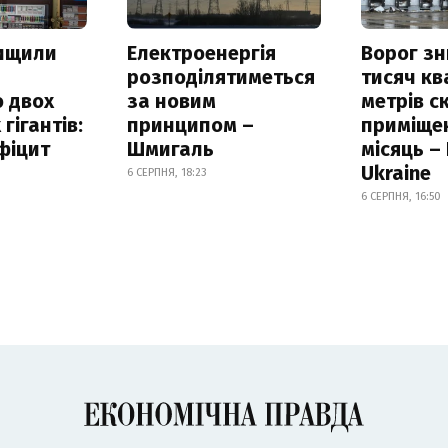
нищили
Електроенергія
Ворог з
розподілятиметься
тисяч к
 двох
за новим
метрів с
гігантів:
принципом –
приміще
фіцит
Шмигаль
місяць –
Ukraine
6 СЕРПНЯ, 18:23
6 СЕРПНЯ, 16:50