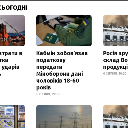
СЬОГОДНІ
втрати в
Кабмін зобовʼязав
Росія зр
итки
податкову
склад Bo
 ударів
передати
продукц
ь
Міноборони дані
6 СЕРПНЯ, 10:50
чоловіків 18-60
років
6 СЕРПНЯ, 19:39