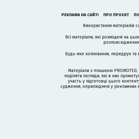
РЕКЛАМА НА САЙТІ
ПРО ПРОЄКТ
ПО
Використання матеріалів с
Всі матеріали, які розміщені на цьо
розповсюдженню в
Будь-яке копіювання, передрук та 
Матеріали з плашкою PROMOTED, 
поділяти погляди, які в них промо
участь у підготовці цього контенту
судження, оприлюднені у рекламних м