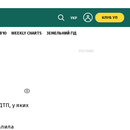
КЛУБ УП
УКР
В'Ю
WEEKLY CHARTS
ЗЕМЕЛЬНИЙ ГІД
РЕКЛАМА:
ТП, у яких
валила