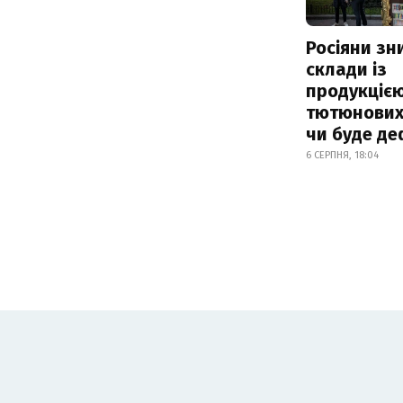
Росіяни з
склади із
продукцією
тютюнових 
чи буде де
6 СЕРПНЯ, 18:04