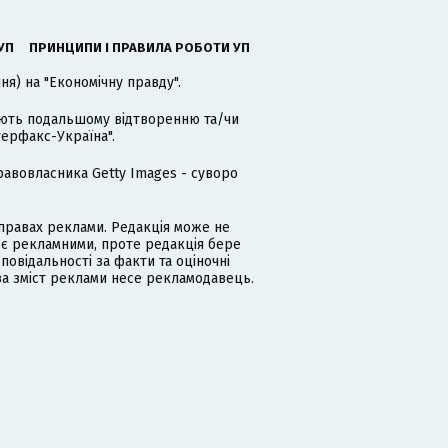
УП
ПРИНЦИПИ І ПРАВИЛА РОБОТИ УП
я) на "Економічну правду".
гають подальшому відтворенню та/чи
терфакс-Україна".
равовласника Getty Images - суворо
равах реклами. Редакція може не
 є рекламними, проте редакція бере
дповідальності за факти та оціночні
за зміст реклами несе рекламодавець.