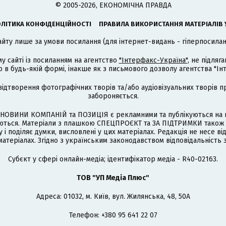
© 2005-2026, ЕКОНОМІЧНА ПРАВДА
ЛІТИКА КОНФІДЕНЦІЙНОСТІ
ПРАВИЛА ВИКОРИСТАННЯ МАТЕРІАЛІВ 
айту лише за умови посилання (для інтернет-видань - гіперпосиланн
му сайті із посиланням на агентство
"Інтерфакс-Україна"
, не підля
 будь-якій формі, інакше як з письмового дозволу агентства "Ін
відтворення фотографічних творів та/або аудіовізуальних творів п
забороняється.
НОВИНИ КОМПАНІЙ та ПОЗИЦІЯ є рекламними та публікуються на п
туються. Матеріали з плашкою СПЕЦПРОЄКТ та ЗА ПІДТРИМКИ також
 і поділяє думки, висловлені у цих матеріалах. Редакція не несе ві
атеріалах. Згідно з українським законодавством відповідальність 
Cубєкт у сфері онлайн-медіа; ідентифікатор медіа - R40-02163.
ТОВ "УП Медіа Плюс"
Адреса: 01032, м. Київ, вул. Жилянська, 48, 50А
Телефон: +380 95 641 22 07