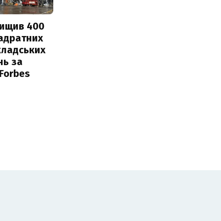
нищив 400
вадратних
кладських
нь за
 Forbes