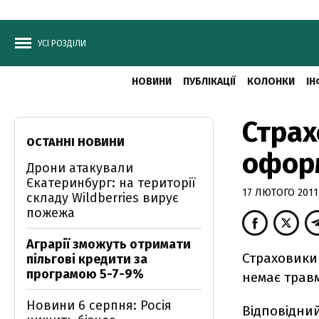
УСІ РОЗДІЛИ
НОВИНИ
ПУБЛІКАЦІЇ
КОЛОНКИ
ІН
Страх
ОСТАННІ НОВИНИ
офор
Дрони атакували
Єкатеринбург: на території
17 ЛЮТОГО 2011,
складу Wildberries вирує
пожежа
Аграрії зможуть отримати
Страховики
пільгові кредити за
програмою 5-7-9%
немає трав
Новини 6 серпня: Росія
Відповідний