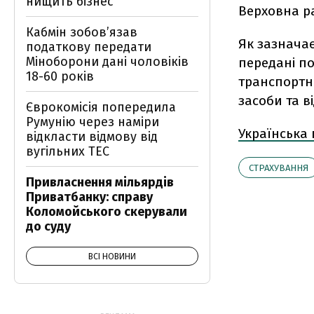
нищить бізнес
Верховна ра
Кабмін зобовʼязав
Як зазначає
податкову передати
Міноборони дані чоловіків
передані п
18-60 років
транспортн
засоби та в
Єврокомісія попередила
Румунію через наміри
Українська
відкласти відмову від
вугільних ТЕС
СТРАХУВАННЯ
Привласнення мільярдів
Приватбанку: справу
Коломойського скерували
до суду
ВСІ НОВИНИ