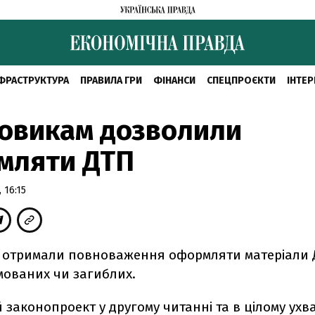
ФРАСТРУКТУРА
ПРАВИЛА ГРИ
ФІНАНСИ
СПЕЦПРОЄКТИ
ІНТЕР
овикам дозволили
мляти ДТП
 16:15
 отримали повноваження оформляти матеріали Д
мованих чи загиблих.
 законопроект у другому читанні та в цілому ух