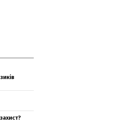
зиків
 захист?