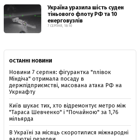
Україна уразила шість суден
тіньового флоту РФ та 10
енерговузлів
7 СЕРПНЯ, 18:10
ОСТАННІ НОВИНИ
Новини 7 серпня: фігурантка "плівок
Міндіча" отримала посаду в
держпідприємстві, масована атака РФ на
Укрнафту
Київ шукає тих, хто відремонтує метро між
"Тараса Шевченко" і "Почайною" за 1,76
мільярда
В Україні за місяць скоротилися міжнародні
валютні резерви