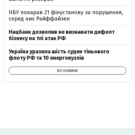
НБУ покарав 21 фінустанову за порушення,
серед них Райффайзен
Нацбанк дозволив не визнавати дефолт
бізнесу на тлі атак РФ
Україна уразила шість суден тіньового
флоту РФ та 10 енерговузлів
ВСІ НОВИНИ