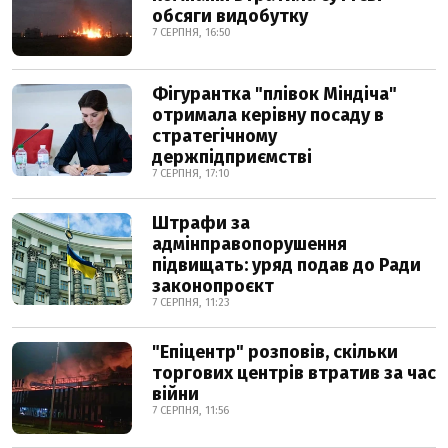
обсяги видобутку
7 СЕРПНЯ, 16:50
Фігурантка "плівок Міндіча"
отримала керівну посаду в
стратегічному
держпідприємстві
7 СЕРПНЯ, 17:10
Штрафи за
адмінправопорушення
підвищать: уряд подав до Ради
законопроєкт
7 СЕРПНЯ, 11:23
"Епіцентр" розповів, скільки
торгових центрів втратив за час
війни
7 СЕРПНЯ, 11:56