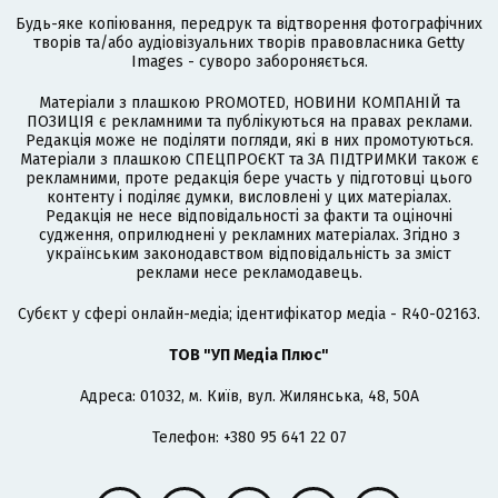
Будь-яке копіювання, передрук та відтворення фотографічних
творів та/або аудіовізуальних творів правовласника Getty
Images - суворо забороняється.
Матеріали з плашкою PROMOTED, НОВИНИ КОМПАНІЙ та
ПОЗИЦІЯ є рекламними та публікуються на правах реклами.
Редакція може не поділяти погляди, які в них промотуються.
Матеріали з плашкою СПЕЦПРОЄКТ та ЗА ПІДТРИМКИ також є
рекламними, проте редакція бере участь у підготовці цього
контенту і поділяє думки, висловлені у цих матеріалах.
Редакція не несе відповідальності за факти та оціночні
судження, оприлюднені у рекламних матеріалах. Згідно з
українським законодавством відповідальність за зміст
реклами несе рекламодавець.
Cубєкт у сфері онлайн-медіа; ідентифікатор медіа - R40-02163.
ТОВ "УП Медіа Плюс"
Адреса: 01032, м. Київ, вул. Жилянська, 48, 50А
Телефон: +380 95 641 22 07