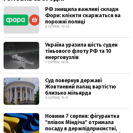
РФ знищила важливі склади
Фори: клієнти скаржаться на
порожні полиці
8 СЕРПНЯ, 10:40
Україна уразила шість суден
тіньового флоту РФ та 10
енерговузлів
7 СЕРПНЯ, 18:10
Суд повернув державі
Жовтневий палац вартістю
близько мільярда
8 СЕРПНЯ, 15:15
Новини 7 серпня: фігурантка
"плівок Міндіча" отримала
посаду в держпідприємстві,