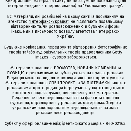
Використання матеріалів сайту лише за умови посилання (для
інтернет-видань - гіперпосилання) на "Економічну правду".
Всі матеріали, які розміщені на цьому сайті із посиланням на
агентство
"Інтерфакс-Україна"
, не підлягають подальшому
відтворенню та/чи розповсюдженню в будь-якій формі,
інакше як з письмового дозволу агентства "Інтерфакс-
Україна".
Будь-яке копіювання, передрук та відтворення фотографічних
творів та/або аудіовізуальних творів правовласника Getty
Images - суворо забороняється.
Матеріали з плашкою PROMOTED, НОВИНИ КОМПАНІЙ та
ПОЗИЦІЯ є рекламними та публікуються на правах реклами.
Редакція може не поділяти погляди, які в них промотуються.
Матеріали з плашкою СПЕЦПРОЄКТ та ЗА ПІДТРИМКИ також є
рекламними, проте редакція бере участь у підготовці цього
контенту і поділяє думки, висловлені у цих матеріалах.
Редакція не несе відповідальності за факти та оціночні
судження, оприлюднені у рекламних матеріалах. Згідно з
українським законодавством відповідальність за зміст
реклами несе рекламодавець.
Cубєкт у сфері онлайн-медіа; ідентифікатор медіа - R40-02163.