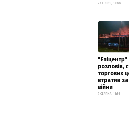
7 СЕРПНЯ, 14:00
"Епіцентр"
розповів, 
торгових ц
втратив за
війни
7 СЕРПНЯ, 11:56