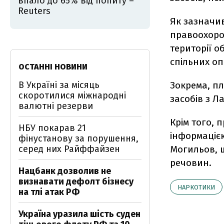
впало до 65% від попиту –
Reuters
Як зазначи
правоохоро
території о
спільних о
ОСТАННІ НОВИНИ
В Україні за місяць
Зокрема, п
скоротилися міжнародні
засобів з Л
валютні резерви
Крім того, 
НБУ покарав 21
інформаціє
фінустанову за порушення,
серед них Райффайзен
Могильов, щ
речовин.
Нацбанк дозволив не
визнавати дефолт бізнесу
НАРКОТИКИ
на тлі атак РФ
Україна уразила шість суден