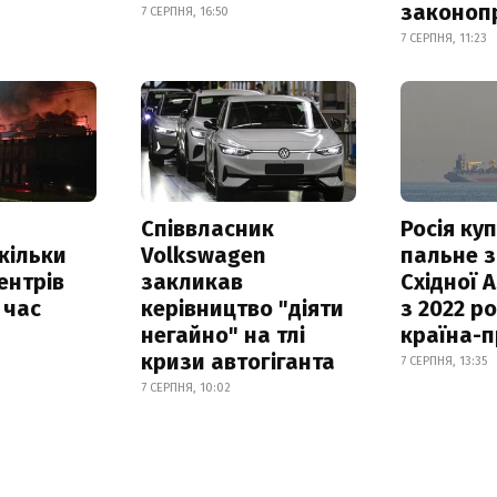
законоп
7 СЕРПНЯ, 16:50
7 СЕРПНЯ, 11:23
Співвласник
Росія ку
скільки
Volkswagen
пальне з
ентрів
закликав
Східної 
 час
керівництво "діяти
з 2022 ро
негайно" на тлі
країна-
кризи автогіганта
7 СЕРПНЯ, 13:35
7 СЕРПНЯ, 10:02