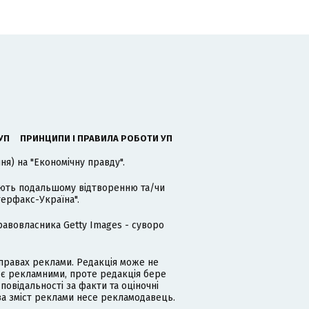
УП
ПРИНЦИПИ І ПРАВИЛА РОБОТИ УП
я) на "Економічну правду".
гають подальшому відтворенню та/чи
терфакс-Україна".
равовласника Getty Images - суворо
равах реклами. Редакція може не
 є рекламними, проте редакція бере
дповідальності за факти та оціночні
за зміст реклами несе рекламодавець.