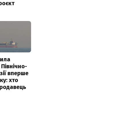
роєкт
пила
 Північно-
Азії вперше
ку: хто
продавець