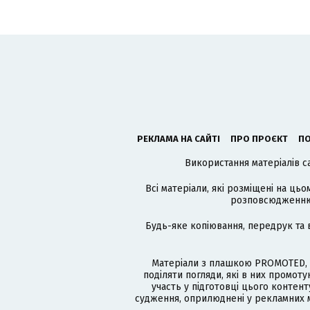
РЕКЛАМА НА САЙТІ
ПРО ПРОЄКТ
ПО
Використання матеріалів с
Всі матеріали, які розміщені на цьо
розповсюдженню в
Будь-яке копіювання, передрук та 
Матеріали з плашкою PROMOTED, 
поділяти погляди, які в них промо
участь у підготовці цього контенту
судження, оприлюднені у рекламних м