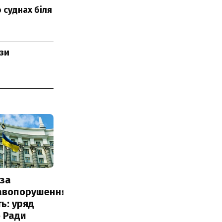
 суднах біля
изи
за
авопорушення
ь: уряд
 Ради