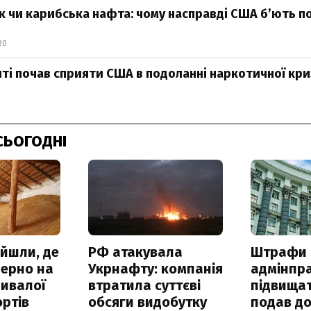
 чи карибська нафта: чому насправді США б’ють по
20
ті почав сприяти США в подоланні наркотичної кр
СЬОГОДНІ
айшли, де
РФ атакувала
Штрафи 
зерно на
Укрнафту: компанія
адмінпр
ривалої
втратила суттєві
підвищат
ртів
обсяги видобутку
подав до