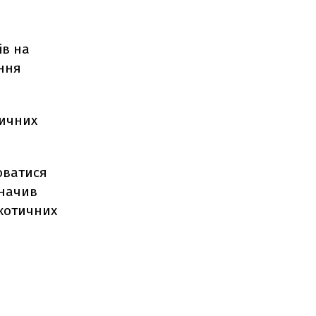
ів на
ення
тичних
юватися
значив
ркотичних