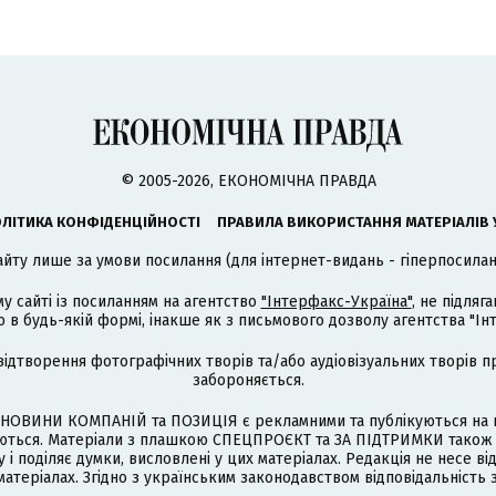
© 2005-2026, ЕКОНОМІЧНА ПРАВДА
ЛІТИКА КОНФІДЕНЦІЙНОСТІ
ПРАВИЛА ВИКОРИСТАННЯ МАТЕРІАЛІВ 
айту лише за умови посилання (для інтернет-видань - гіперпосиланн
му сайті із посиланням на агентство
"Інтерфакс-Україна"
, не підля
 будь-якій формі, інакше як з письмового дозволу агентства "Ін
відтворення фотографічних творів та/або аудіовізуальних творів п
забороняється.
НОВИНИ КОМПАНІЙ та ПОЗИЦІЯ є рекламними та публікуються на п
туються. Матеріали з плашкою СПЕЦПРОЄКТ та ЗА ПІДТРИМКИ також
 і поділяє думки, висловлені у цих матеріалах. Редакція не несе ві
атеріалах. Згідно з українським законодавством відповідальність 