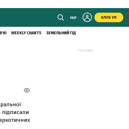
КЛУБ УП
УКР
В'Ю
WEEKLY CHARTS
ЗЕМЕЛЬНИЙ ГІД
РЕКЛАМА:
еральної
в підписали
наркотичних