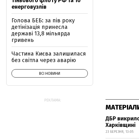
тіньового флоту РФ та 10
енерговузлів
Голова БЕБ: за пів року
детінізація принесла
державі 13,8 мільярда
гривень
Частина Києва залишилася
без світла через аварію
ВСІ НОВИНИ
РЕКЛАМА:
МАТЕРІАЛ
ДБР викрило
Харківщині
23 БЕРЕЗНЯ, 13:05