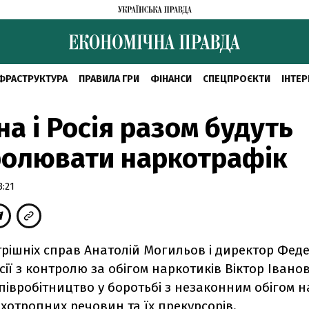
ФРАСТРУКТУРА
ПРАВИЛА ГРИ
ФІНАНСИ
СПЕЦПРОЄКТИ
ІНТЕР
на і Росія разом будуть
ролювати наркотрафік
3:21
трішніх справ Анатолій Могильов і директор Фед
ії з контролю за обігом наркотиків Віктор Івано
півробітництво у боротьбі з незаконним обігом 
ихотропних речовин та їх прекурсорів.