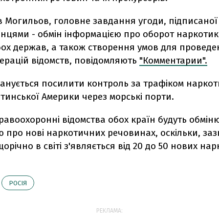
в Могильов, головне завдання угоди, підписаної
нцями - обмін інформацією про оборот наркотик
бох держав, а також створення умов для провед
перацій відомств, повідомляють
"Комментарии".
ланується посилити контроль за трафіком нарко
атинської Америки через морські порти.
правоохоронні відомства обох країн будуть обмін
ю про нові наркотичних речовинах, оскільки, за
орічно в світі з'являється від 20 до 50 нових на
РОСІЯ
РЕКЛАМА: