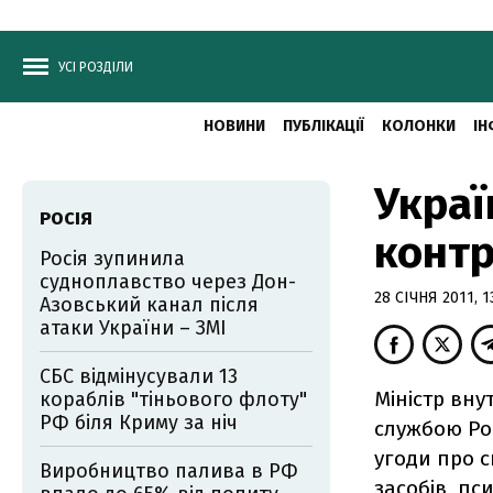
УСІ РОЗДІЛИ
НОВИНИ
ПУБЛІКАЦІЇ
КОЛОНКИ
ІН
Украї
РОСІЯ
конт
Росія зупинила
судноплавство через Дон-
28 СІЧНЯ 2011, 1
Азовський канал після
атаки України – ЗМІ
СБС відмінусували 13
Міністр вну
кораблів "тіньового флоту"
РФ біля Криму за ніч
службою Рос
угоди про с
Виробництво палива в РФ
засобів, пс