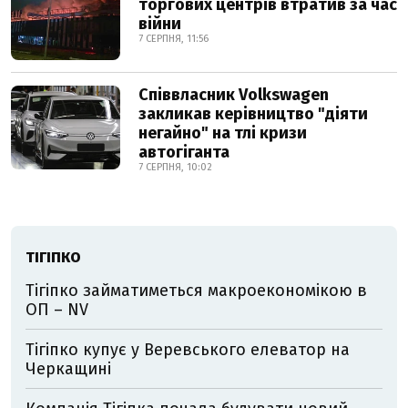
торгових центрів втратив за час
війни
7 СЕРПНЯ, 11:56
Співвласник Volkswagen
закликав керівництво "діяти
негайно" на тлі кризи
автогіганта
7 СЕРПНЯ, 10:02
ТІГІПКО
Тігіпко займатиметься макроекономікою в
ОП – NV
Тігіпко купує у Веревського елеватор на
Черкащині