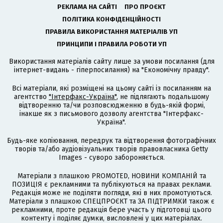
РЕКЛАМА НА САЙТІ
ПРО ПРОЄКТ
ПОЛІТИКА КОНФІДЕНЦІЙНОСТІ
ПРАВИЛА ВИКОРИСТАННЯ МАТЕРІАЛІВ УП
ПРИНЦИПИ І ПРАВИЛА РОБОТИ УП
Використання матеріалів сайту лише за умови посилання (для
інтернет-видань - гіперпосилання) на "Економічну правду".
Всі матеріали, які розміщені на цьому сайті із посиланням на
агентство
"Інтерфакс-Україна"
, не підлягають подальшому
відтворенню та/чи розповсюдженню в будь-якій формі,
інакше як з письмового дозволу агентства "Інтерфакс-
Україна".
Будь-яке копіювання, передрук та відтворення фотографічних
творів та/або аудіовізуальних творів правовласника Getty
Images - суворо забороняється.
Матеріали з плашкою PROMOTED, НОВИНИ КОМПАНІЙ та
ПОЗИЦІЯ є рекламними та публікуються на правах реклами.
Редакція може не поділяти погляди, які в них промотуються.
Матеріали з плашкою СПЕЦПРОЄКТ та ЗА ПІДТРИМКИ також є
рекламними, проте редакція бере участь у підготовці цього
контенту і поділяє думки, висловлені у цих матеріалах.