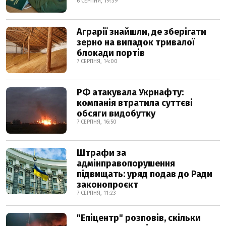
6 СЕРПНЯ, 19:39
Аграрії знайшли, де зберігати
зерно на випадок тривалої
блокади портів
7 СЕРПНЯ, 14:00
РФ атакувала Укрнафту:
компанія втратила суттєві
обсяги видобутку
7 СЕРПНЯ, 16:50
Штрафи за
адмінправопорушення
підвищать: уряд подав до Ради
законопроєкт
7 СЕРПНЯ, 11:23
"Епіцентр" розповів, скільки