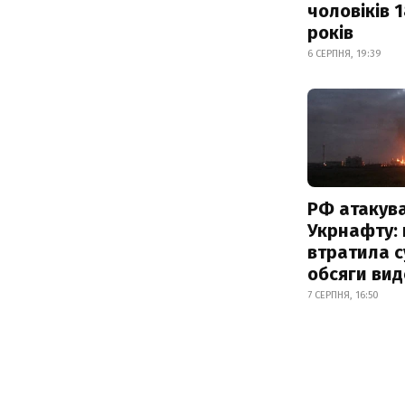
чоловіків 
років
6 СЕРПНЯ, 19:39
РФ атакув
Укрнафту: 
втратила с
обсяги вид
7 СЕРПНЯ, 16:50