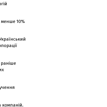
ргій
рі менше 10%
"Український
рпорації
з раніше
их
лучення
а компаній.