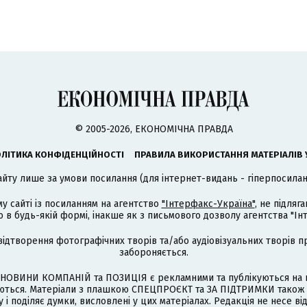
© 2005-2026, ЕКОНОМІЧНА ПРАВДА
ЛІТИКА КОНФІДЕНЦІЙНОСТІ
ПРАВИЛА ВИКОРИСТАННЯ МАТЕРІАЛІВ 
айту лише за умови посилання (для інтернет-видань - гіперпосиланн
му сайті із посиланням на агентство
"Інтерфакс-Україна"
, не підля
 будь-якій формі, інакше як з письмового дозволу агентства "Ін
відтворення фотографічних творів та/або аудіовізуальних творів п
забороняється.
НОВИНИ КОМПАНІЙ та ПОЗИЦІЯ є рекламними та публікуються на п
туються. Матеріали з плашкою СПЕЦПРОЄКТ та ЗА ПІДТРИМКИ також
 і поділяє думки, висловлені у цих матеріалах. Редакція не несе ві