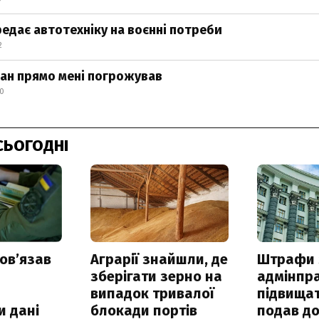
редає автотехніку на воєнні потреби
2
дан прямо мені погрожував
30
СЬОГОДНІ
овʼязав
Аграрії знайшли, де
Штрафи 
зберігати зерно на
адмінпр
випадок тривалої
підвищат
и дані
блокади портів
подав до