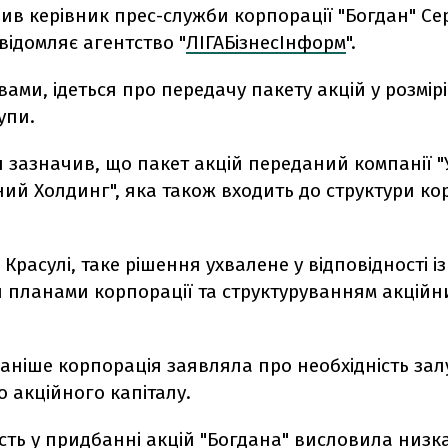
ив керівник прес-служби корпорації "Богдан" Се
відомляє агентство "
ЛІГАБізнесІнформ
".
вами, ідеться про передачу пакету акцій у розмі
упи.
н зазначив, що пакет акцій переданий компанії 
ий Холдинг", яка також входить до структури ко
 Красулі, таке рішення ухвалене у відповідності і
 планами корпорації та структуруванням акційн
раніше корпорація заявляла про необхідність за
 акційного капіталу.
сть у придбанні акцій "Богдана" висловила низк