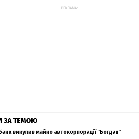
РЕКЛАМА:
И ЗА ТЕМОЮ
анк викупив майно автокорпорації "Богдан"
3