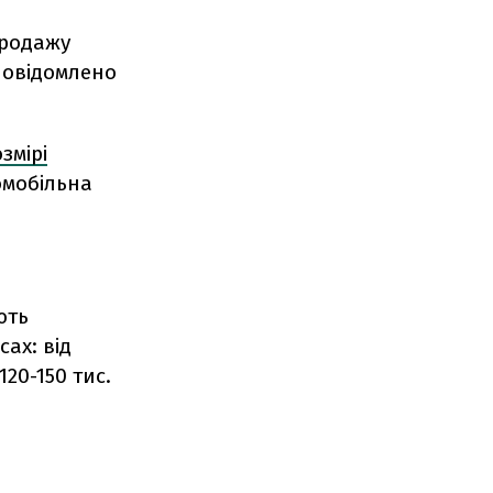
продажу
повідомлено
змірі
омобільна
ють
сах: від
20-150 тис.