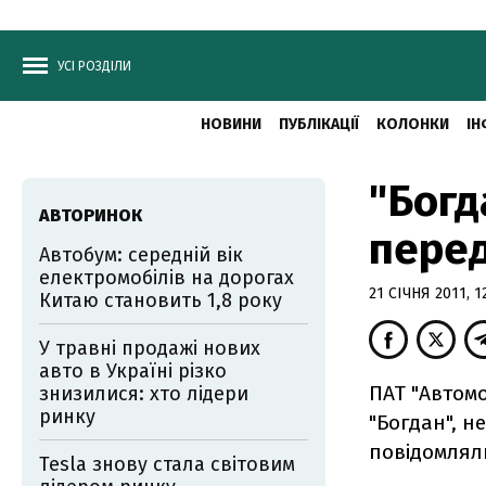
УСІ РОЗДІЛИ
НОВИНИ
ПУБЛІКАЦІЇ
КОЛОНКИ
ІН
"Богд
АВТОРИНОК
перед
Автобум: середній вік
електромобілів на дорогах
21 СІЧНЯ 2011, 1
Китаю становить 1,8 року
У травні продажі нових
авто в Україні різко
ПАТ "Автомо
знизилися: хто лідери
ринку
"Богдан", н
повідомлял
Tesla знову стала світовим