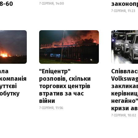
18-60
законоп
7 СЕРПНЯ, 14:00
7 СЕРПНЯ, 11:23
ала
"Епіцентр"
Співвла
компанія
розповів, скільки
Volkswa
уттєві
торгових центрів
заклика
обутку
втратив за час
керівниц
війни
негайно"
кризи ав
7 СЕРПНЯ, 11:56
7 СЕРПНЯ, 10:02