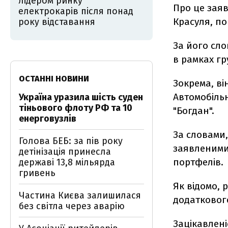
лідером ринку
Про це заяв
електрокарів після понад
Красуля, по
року відставання
За його сло
в рамках гр
ОСТАННІ НОВИНИ
Зокрема, ві
Автомобільн
Україна уразила шість суден
тіньового флоту РФ та 10
"Богдан".
енерговузлів
За словами,
Голова БЕБ: за пів року
заявленими
детінізація принесла
портфелів.
державі 13,8 мільярда
гривень
Як відомо, 
Частина Києва залишилася
додаткового
без світла через аварію
Зацікавлені