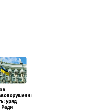
за
авопорушення
ь: уряд
 Ради