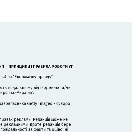
УП
ПРИНЦИПИ І ПРАВИЛА РОБОТИ УП
я) на "Економічну правду".
гають подальшому відтворенню та/чи
терфакс-Україна".
равовласника Getty Images - суворо
равах реклами. Редакція може не
 є рекламними, проте редакція бере
дповідальності за факти та оціночні