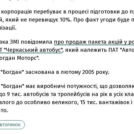
 корпорація перебуває в процесі підготовки до 
й, який не перевищує 10%. Про факт угоди буде 
ізації.
изка ЗМІ повідомила
про продаж пакета акцій у ро
Т "Черкаський автобус"
, який належить ПАТ "Авт
огдан Моторс".
"Богдан" заснована в лютому 2005 року.
 "Богдан" має виробничі потужності, що дозволя
 9 тис. автобусів та тролейбусів на рік в усіх кла
лого до особливо великого, 15 тис. вантажівок і 1
то.
АВТОРИНОК