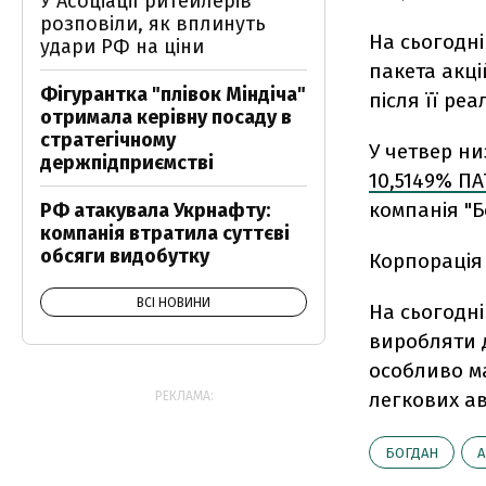
У Асоціації ритейлерів
розповіли, як вплинуть
На сьогодні
удари РФ на ціни
пакета акці
Фігурантка "плівок Міндіча"
після її реал
отримала керівну посаду в
стратегічному
У четвер н
держпідприємстві
10,5149% ПА
компанія "Б
РФ атакувала Укрнафту:
компанія втратила суттєві
обсяги видобутку
Корпорація 
ВСІ НОВИНИ
На сьогодні
виробляти до
особливо ма
легкових ав
РЕКЛАМА:
БОГДАН