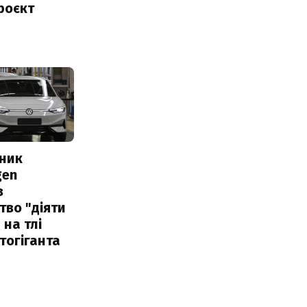
роєкт
сник
gen
в
тво "діяти
 на тлі
тогіганта