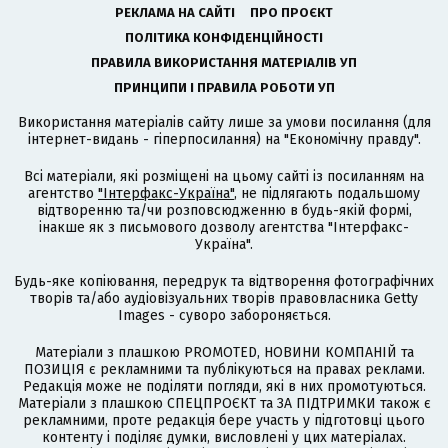
РЕКЛАМА НА САЙТІ
ПРО ПРОЄКТ
ПОЛІТИКА КОНФІДЕНЦІЙНОСТІ
ПРАВИЛА ВИКОРИСТАННЯ МАТЕРІАЛІВ УП
ПРИНЦИПИ І ПРАВИЛА РОБОТИ УП
Використання матеріалів сайту лише за умови посилання (для
інтернет-видань - гіперпосилання) на "Економічну правду".
Всі матеріали, які розміщені на цьому сайті із посиланням на
агентство
"Інтерфакс-Україна"
, не підлягають подальшому
відтворенню та/чи розповсюдженню в будь-якій формі,
інакше як з письмового дозволу агентства "Інтерфакс-
Україна".
Будь-яке копіювання, передрук та відтворення фотографічних
творів та/або аудіовізуальних творів правовласника Getty
Images - суворо забороняється.
Матеріали з плашкою PROMOTED, НОВИНИ КОМПАНІЙ та
ПОЗИЦІЯ є рекламними та публікуються на правах реклами.
Редакція може не поділяти погляди, які в них промотуються.
Матеріали з плашкою СПЕЦПРОЄКТ та ЗА ПІДТРИМКИ також є
рекламними, проте редакція бере участь у підготовці цього
контенту і поділяє думки, висловлені у цих матеріалах.