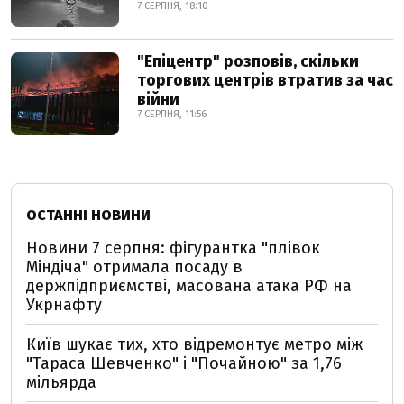
7 СЕРПНЯ, 18:10
"Епіцентр" розповів, скільки
торгових центрів втратив за час
війни
7 СЕРПНЯ, 11:56
ОСТАННІ НОВИНИ
Новини 7 серпня: фігурантка "плівок
Міндіча" отримала посаду в
держпідприємстві, масована атака РФ на
Укрнафту
Київ шукає тих, хто відремонтує метро між
"Тараса Шевченко" і "Почайною" за 1,76
мільярда