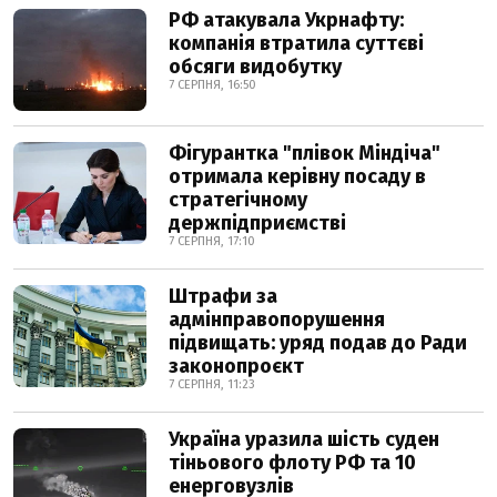
РФ атакувала Укрнафту:
компанія втратила суттєві
обсяги видобутку
7 СЕРПНЯ, 16:50
Фігурантка "плівок Міндіча"
отримала керівну посаду в
стратегічному
держпідприємстві
7 СЕРПНЯ, 17:10
Штрафи за
адмінправопорушення
підвищать: уряд подав до Ради
законопроєкт
7 СЕРПНЯ, 11:23
Україна уразила шість суден
тіньового флоту РФ та 10
енерговузлів