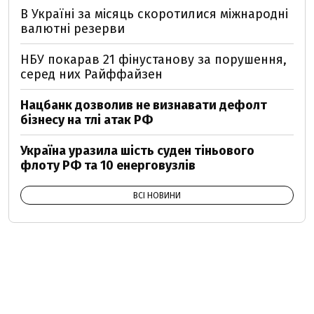
В Україні за місяць скоротилися міжнародні
валютні резерви
НБУ покарав 21 фінустанову за порушення,
серед них Райффайзен
Нацбанк дозволив не визнавати дефолт
бізнесу на тлі атак РФ
Україна уразила шість суден тіньового
флоту РФ та 10 енерговузлів
ВСІ НОВИНИ