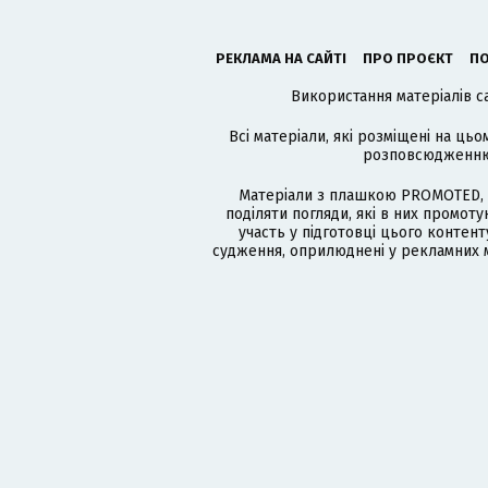
РЕКЛАМА НА САЙТІ
ПРО ПРОЄКТ
ПО
Використання матеріалів с
Всі матеріали, які розміщені на цьо
розповсюдженню в
Матеріали з плашкою PROMOTED, 
поділяти погляди, які в них промо
участь у підготовці цього контенту
судження, оприлюднені у рекламних м