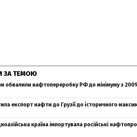
И ЗА ТЕМОЮ
ни обвалили нафтопереробку РФ до мінімуму з 200
тила експорт нафти до Грузії до історичного макси
дноазійська країна імпортувала російські нафтопр