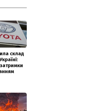
ила склад
Україні:
 затримки
чанням