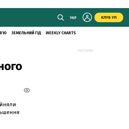
КЛУБ УП
УКР
В'Ю
ЗЕМЕЛЬНИЙ ГІД
WEEKLY CHARTS
РЕКЛАМА:
ного
ийняли
льшення