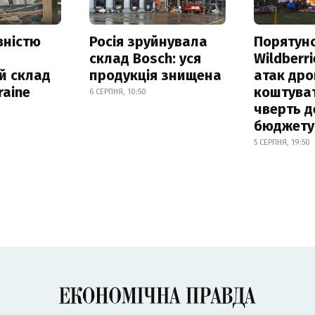
вністю
Росія зруйнувала
Порятун
склад Bosch: уся
Wildberri
й склад
продукція знищена
атак дро
raine
коштува
6 СЕРПНЯ, 10:50
чверть д
бюджету
5 СЕРПНЯ, 19:50