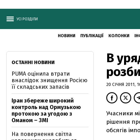
УСІ РОЗДІЛИ
НОВИНИ
ПУБЛІКАЦІЇ
КОЛОНКИ
ІН
В уря
ОСТАННІ НОВИНИ
розби
PUMA оцінила втрати
внаслідок знищення Росією
20 СІЧНЯ 2011, 1
її складських запасів
Іран збереже широкий
контроль над Ормузькою
Учасники мі
протокою за угодою з
Оманом – ЗМІ
рішення пр
обсягів імп
На повернення світла