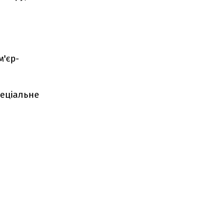
'єр-
пеціальне