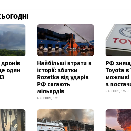
СЬОГОДНІ
 дронів
Найбільші втрати в
РФ знищ
ще один
історії: збитки
Toyota в 
ПЗ
Rozetka від ударів
можливі
РФ сягають
з поста
мільярдів
5 СЕРПНЯ, 17:20
6 СЕРПНЯ, 12:10