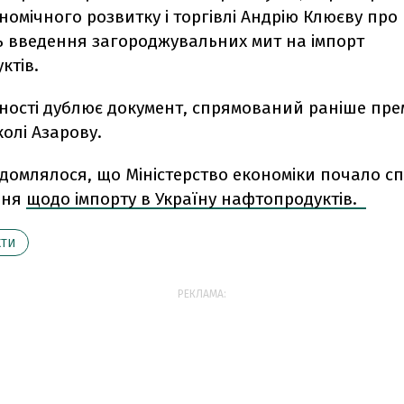
ономічного розвитку і торгівлі Андрію Клюєву про
ть введення загороджувальних мит на імпорт
ктів.
ності дублює документ, спрямований раніше прем
колі Азарову.
домлялося, що Міністерство економіки почало с
ння
щодо імпорту в Україну нафтопродуктів.
КТИ
РЕКЛАМА: