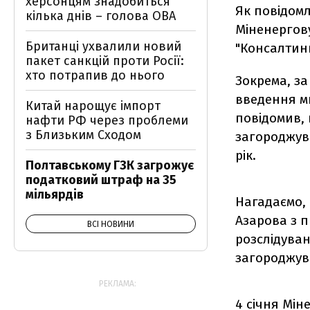
херсонцям знадобиться
Як повідомл
кілька днів – голова ОВА
Міненергову
Британці ухвалили новий
"Консалтин
пакет санкцій проти Росії:
хто потрапив до нього
Зокрема, з
введення ми
Китай нарощує імпорт
повідомив,
нафти РФ через проблеми
з Близьким Сходом
загороджув
рік.
Полтавському ГЗК загрожує
податковий штраф на 35
мільярдів
Нагадаємо, 
Азарова з 
ВСІ НОВИНИ
розслідуван
загороджув
РЕКЛАМА:
4 січня Мін