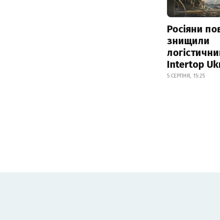
Росіяни по
знищили
логістични
Intertop Uk
5 СЕРПНЯ, 15:25