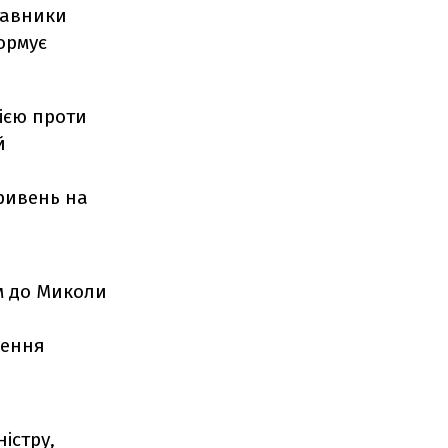
тавники
формує
ією проти
й
ривень на
ом до Миколи
дення
істру,