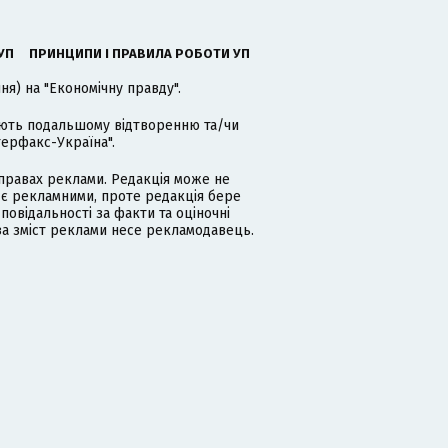
УП
ПРИНЦИПИ І ПРАВИЛА РОБОТИ УП
я) на "Економічну правду".
гають подальшому відтворенню та/чи
терфакс-Україна".
равах реклами. Редакція може не
 є рекламними, проте редакція бере
дповідальності за факти та оціночні
за зміст реклами несе рекламодавець.