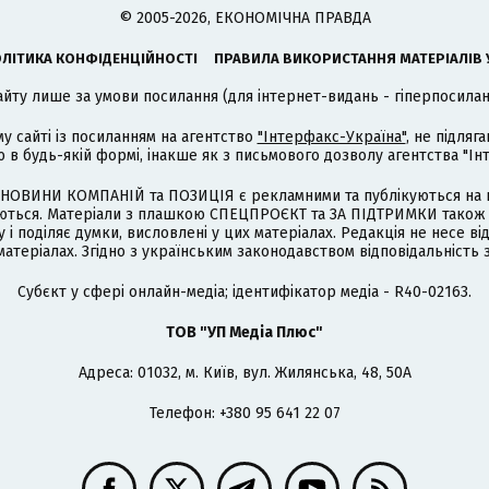
© 2005-2026, ЕКОНОМІЧНА ПРАВДА
ЛІТИКА КОНФІДЕНЦІЙНОСТІ
ПРАВИЛА ВИКОРИСТАННЯ МАТЕРІАЛІВ 
айту лише за умови посилання (для інтернет-видань - гіперпосиланн
му сайті із посиланням на агентство
"Інтерфакс-Україна"
, не підля
 будь-якій формі, інакше як з письмового дозволу агентства "Ін
НОВИНИ КОМПАНІЙ та ПОЗИЦІЯ є рекламними та публікуються на п
туються. Матеріали з плашкою СПЕЦПРОЄКТ та ЗА ПІДТРИМКИ також
 і поділяє думки, висловлені у цих матеріалах. Редакція не несе ві
атеріалах. Згідно з українським законодавством відповідальність 
Cубєкт у сфері онлайн-медіа; ідентифікатор медіа - R40-02163.
ТОВ "УП Медіа Плюс"
Адреса: 01032, м. Київ, вул. Жилянська, 48, 50А
Телефон: +380 95 641 22 07