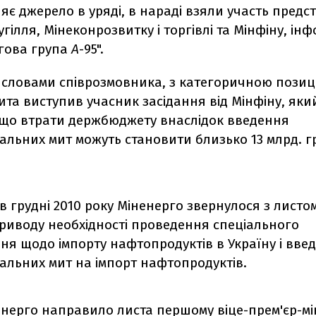
яє джерело в уряді, в нараді взяли участь предс
гілля, Мінеконрозвитку і торгівлі та Мінфіну, ін
гова група
А
-95".
а словами співрозмовника, з категоричною позиц
та виступив учасник засідання від Мінфіну, яки
 що втрати держбюджету внаслідок введення
альних мит можуть становити близько 13 млрд. г
в грудні 2010 року Міненерго звернулося з лист
приводу необхідності проведення спеціального
ня щодо імпорту нафтопродуктів в Україну і вве
альних мит на імпорт нафтопродуктів.
енерго направило листа першому віце-прем'єр-мін