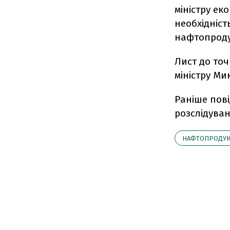
міністру ек
необхідніс
нафтопроду
Лист до точ
міністру Ми
Раніше пові
розслідува
НАФТОПРОДУ