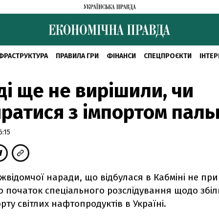
ФРАСТРУКТУРА
ПРАВИЛА ГРИ
ФІНАНСИ
СПЕЦПРОЄКТИ
ІНТЕР
ді ще не вирішили, чи
ратися з імпортом паль
6:15
жвідомчої наради, що відбулася в Кабміні не пр
о початок спеціального розслідування щодо збі
орту світлих нафтопродуктів в Україні.