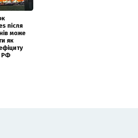
ок
es після
нів може
ти як
ефіциту
 РФ