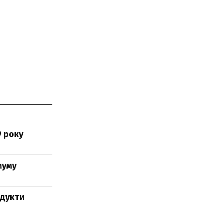
9 року
муму
одукти