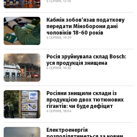
6 СЕРПНЯ, 12:10
Кабмін зобовʼязав податкову
передати Міноборони дані
чоловіків 18-60 років
6 СЕРПНЯ, 19:39
Росія зруйнувала склад Bosch:
уся продукція знищена
6 СЕРПНЯ, 10:50
Росіяни знищили склади із
продукцією двох тютюнових
гігантів: чи буде дефіцит
6 СЕРПНЯ, 18:04
Електроенергія
розподілятиметься за новим