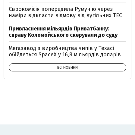
Єврокомісія попередила Румунію через
наміри відкласти відмову від вугільних ТЕС
Привласнення мільярдів Приватбанку:
справу Коломойського скерували до суду
Мегазавод з виробництва чипів у Техасі
обійдеться SpaceX у 16,8 мільярдів доларів
ВСІ НОВИНИ