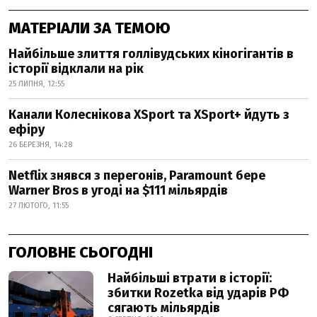
МАТЕРІАЛИ ЗА ТЕМОЮ
Найбільше злиття голлівудських кіногігантів в
історії відклали на рік
25 ЛИПНЯ, 12:55
Канали Колеснікова XSport та XSport+ йдуть з
ефіру
26 БЕРЕЗНЯ, 14:28
Netflix знявся з перегонів, Paramount бере
Warner Bros в угоді на $111 мільярдів
27 ЛЮТОГО, 11:55
ГОЛОВНЕ СЬОГОДНІ
Найбільші втрати в історії:
збитки Rozetka від ударів РФ
сягають мільярдів