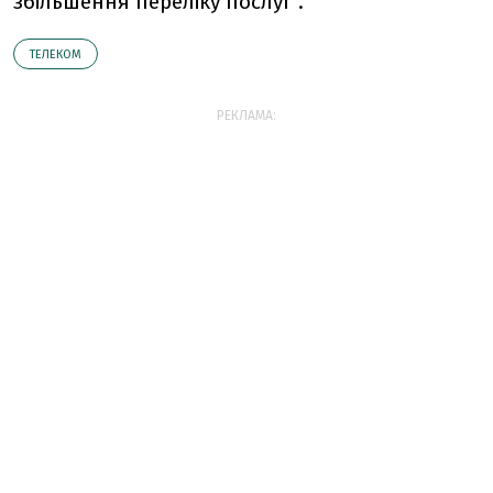
збільшення переліку послуг".
ТЕЛЕКОМ
РЕКЛАМА: