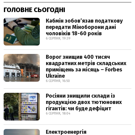
ГОЛОВНЕ СЬОГОДНІ
Кабмін зобовʼязав податкову
передати Міноборони дані
чоловіків 18-60 років
6 СЕРПНЯ, 19:39
Ворог знищив 400 тисяч
квадратних метрів складських
приміщень за місяць – Forbes
Ukraine
6 СЕРПНЯ, 16:50
Росіяни знищили склади із
продукцією двох тютюнових
гігантів: чи буде дефіцит
6 СЕРПНЯ, 18:04
Електроенергія