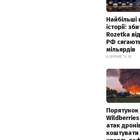
Найбільші 
історії: зб
Rozetka від
РФ сягают
мільярдів
6 СЕРПНЯ, 12:10
Порятунок
Wildberries
атак дроні
коштувати