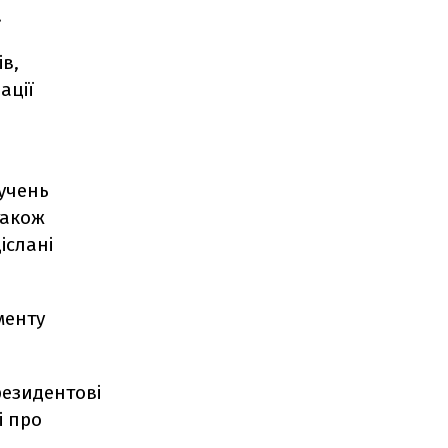
.
в,
ації
ручень
також
іслані
менту
резидентові
і про