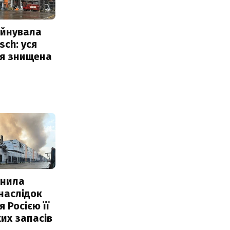
уйнувала
sch: уся
ія знищена
інила
наслідок
 Росією її
их запасів