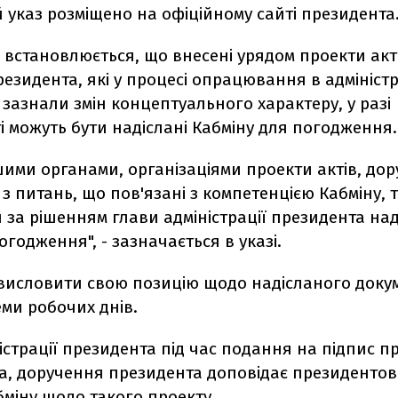
 указ розміщено на офіційному сайті президента
встановлюється, що внесені урядом проекти акті
езидента, які у процесі опрацювання в адміністр
зазнали змін концептуального характеру, у разі
і можуть бути надіслані Кабміну для погодження.
шими органами, організаціями проекти актів, до
з питань, що пов'язані з компетенцією Кабміну, 
 за рішенням глави адміністрації президента над
огодження", - зазначається в указі.
 висловити свою позицію щодо надісланого доку
ми робочих днів.
істрації президента під час подання на підпис п
а, доручення президента доповідає президентов
міну щодо такого проекту.