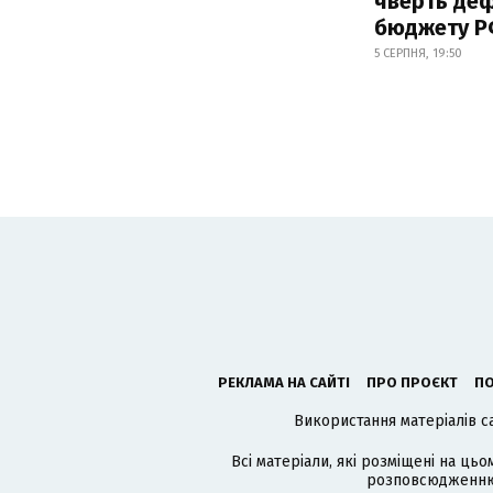
чверть деф
бюджету 
5 СЕРПНЯ, 19:50
РЕКЛАМА НА САЙТІ
ПРО ПРОЄКТ
ПО
Використання матеріалів с
Всі матеріали, які розміщені на цьо
розповсюдженню в