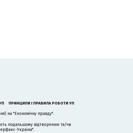
УП
ПРИНЦИПИ І ПРАВИЛА РОБОТИ УП
я) на "Економічну правду".
гають подальшому відтворенню та/чи
терфакс-Україна".