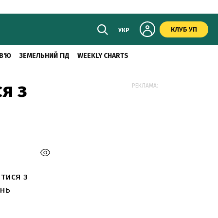
КЛУБ УП
УКР
В'Ю
ЗЕМЕЛЬНИЙ ГІД
WEEKLY CHARTS
я з
РЕКЛАМА:
тися з
ень