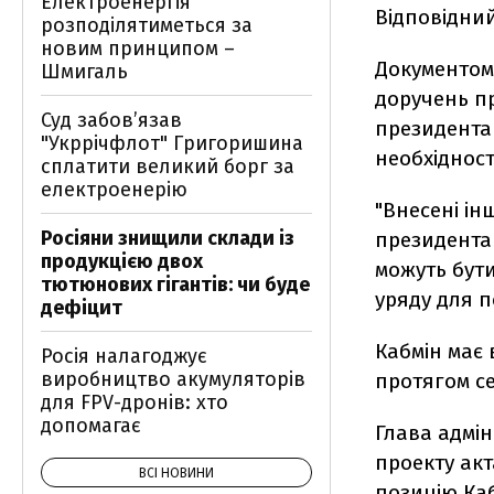
Електроенергія
Відповідний
розподілятиметься за
новим принципом –
Документом 
Шмигаль
доручень пр
Суд забов’язав
президента 
"Укррічфлот" Григоришина
необхідност
сплатити великий борг за
електроенерію
"Внесені ін
Росіяни знищили склади із
президента 
продукцією двох
можуть бути
тютюнових гігантів: чи буде
уряду для п
дефіцит
Кабмін має
Росія налагоджує
виробництво акумуляторів
протягом се
для FPV-дронів: хто
допомагає
Глава адмін
проекту акт
ВСІ НОВИНИ
позицію Каб