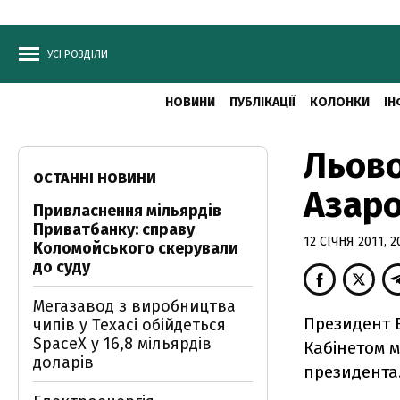
УСІ РОЗДІЛИ
НОВИНИ
ПУБЛІКАЦІЇ
КОЛОНКИ
ІН
Льово
ОСТАННІ НОВИНИ
Азар
Привласнення мільярдів
Приватбанку: справу
12 СІЧНЯ 2011, 2
Коломойського скерували
до суду
Мегазавод з виробництва
Президент В
чипів у Техасі обійдеться
SpaceX у 16,8 мільярдів
Кабінетом м
доларів
президента