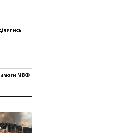
ділились
 вимоги МВФ