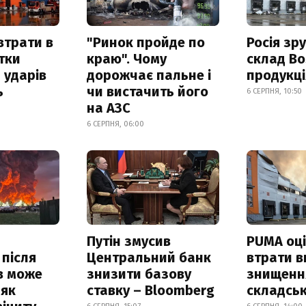
втрати в
"Ринок пройде по
Росія зр
итки
краю". Чому
склад Bo
 ударів
дорожчає пальне і
продукц
ь
чи вистачить його
6 СЕРПНЯ, 10:50
на АЗС
6 СЕРПНЯ, 06:00
Путін змусив
PUMA оц
 після
Центральний банк
втрати в
в може
знизити базову
знищення
 як
ставку – Bloomberg
складськ