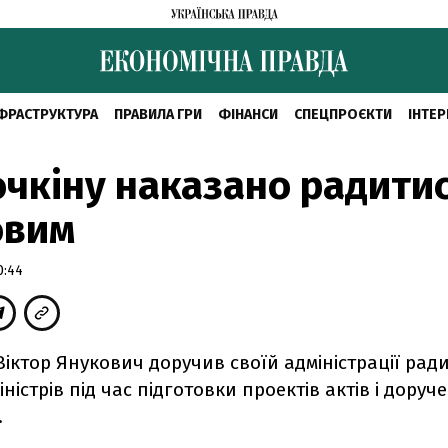
ФРАСТРУКТУРА
ПРАВИЛА ГРИ
ФІНАНСИ
СПЕЦПРОЄКТИ
ІНТЕР
чкіну наказано радитис
овим
0:44
іктор Янукович доручив своїй адміністрації ради
іністрів під час підготовки проектів актів і доруч
.