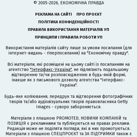
© 2005-2026, ЕКОНОМІЧНА ПРАВДА
РЕКЛАМА НА САЙТІ
ПРО ПРОЄКТ
ПОЛІТИКА КОНФІДЕНЦІЙНОСТІ
ПРАВИЛА ВИКОРИСТАННЯ МАТЕРІАЛІВ УП
ПРИНЦИПИ І ПРАВИЛА РОБОТИ УП
Використання матеріалів сайту лише за умови посилання (для
інтернет-видань - гіперпосилання) на "Економічну правду".
Всі матеріали, які розміщені на цьому сайті із посиланням на
агентство
"Інтерфакс-Україна"
, не підлягають подальшому
відтворенню та/чи розповсюдженню в будь-якій формі,
інакше як з письмового дозволу агентства "Інтерфакс-
Україна".
Будь-яке копіювання, передрук та відтворення фотографічних
творів та/або аудіовізуальних творів правовласника Getty
Images - суворо забороняється.
Матеріали з плашкою PROMOTED, НОВИНИ КОМПАНІЙ та
ПОЗИЦІЯ є рекламними та публікуються на правах реклами.
Редакція може не поділяти погляди, які в них промотуються.
Матеріали з плашкою СПЕЦПРОЄКТ та ЗА ПІДТРИМКИ також є