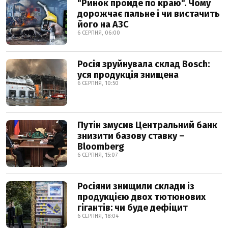
"Ринок пройде по краю". Чому
дорожчає пальне і чи вистачить
його на АЗС
6 СЕРПНЯ, 06:00
Росія зруйнувала склад Bosch:
уся продукція знищена
6 СЕРПНЯ, 10:50
Путін змусив Центральний банк
знизити базову ставку –
Bloomberg
6 СЕРПНЯ, 15:07
Росіяни знищили склади із
продукцією двох тютюнових
гігантів: чи буде дефіцит
6 СЕРПНЯ, 18:04