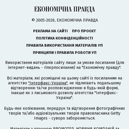
© 2005-2026, ЕКОНОМІЧНА ПРАВДА
РЕКЛАМА НА САЙТІ
ПРО ПРОЄКТ
ПОЛІТИКА КОНФІДЕНЦІЙНОСТІ
ПРАВИЛА ВИКОРИСТАННЯ МАТЕРІАЛІВ УП
ПРИНЦИПИ І ПРАВИЛА РОБОТИ УП
Використання матеріалів сайту лише за умови посилання (для
інтернет-видань - гіперпосилання) на "Економічну правду".
Всі матеріали, які розміщені на цьому сайті із посиланням на
агентство
"Інтерфакс-Україна"
, не підлягають подальшому
відтворенню та/чи розповсюдженню в будь-якій формі,
інакше як з письмового дозволу агентства "Інтерфакс-
Україна".
Будь-яке копіювання, передрук та відтворення фотографічних
творів та/або аудіовізуальних творів правовласника Getty
Images - суворо забороняється.
Матеріали з плашкою PROMOTED, НОВИНИ КОМПАНІЙ та