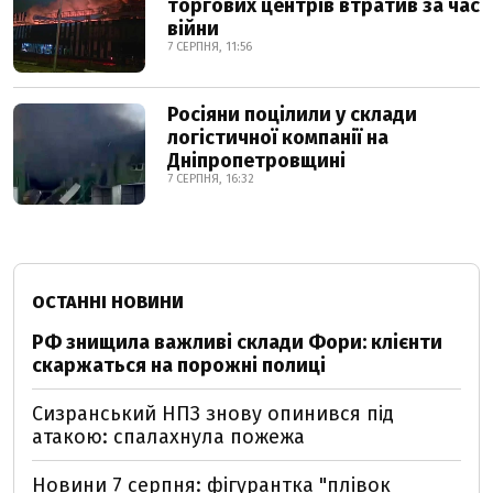
торгових центрів втратив за час
війни
7 СЕРПНЯ, 11:56
Росіяни поцілили у склади
логістичної компанії на
Дніпропетровщині
7 СЕРПНЯ, 16:32
ОСТАННІ НОВИНИ
РФ знищила важливі склади Фори: клієнти
скаржаться на порожні полиці
Сизранський НПЗ знову опинився під
атакою: спалахнула пожежа
Новини 7 серпня: фігурантка "плівок