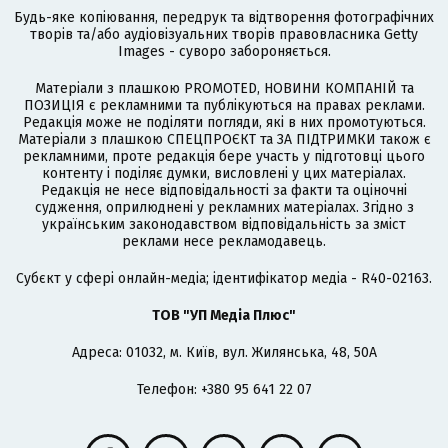
Будь-яке копіювання, передрук та відтворення фотографічних
творів та/або аудіовізуальних творів правовласника Getty
Images - суворо забороняється.
Матеріали з плашкою PROMOTED, НОВИНИ КОМПАНІЙ та
ПОЗИЦІЯ є рекламними та публікуються на правах реклами.
Редакція може не поділяти погляди, які в них промотуються.
Матеріали з плашкою СПЕЦПРОЄКТ та ЗА ПІДТРИМКИ також є
рекламними, проте редакція бере участь у підготовці цього
контенту і поділяє думки, висловлені у цих матеріалах.
Редакція не несе відповідальності за факти та оціночні
судження, оприлюднені у рекламних матеріалах. Згідно з
українським законодавством відповідальність за зміст
реклами несе рекламодавець.
Cубєкт у сфері онлайн-медіа; ідентифікатор медіа - R40-02163.
ТОВ "УП Медіа Плюс"
Адреса: 01032, м. Київ, вул. Жилянська, 48, 50А
Телефон: +380 95 641 22 07