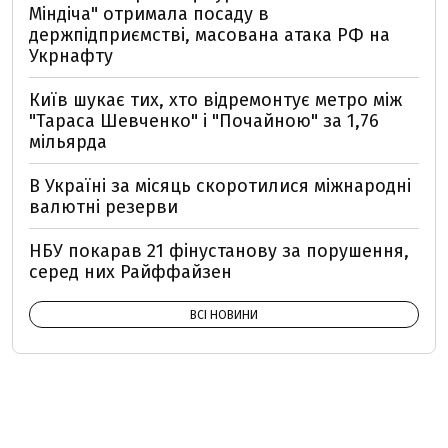
Міндіча" отримала посаду в
держпідприємстві, масована атака РФ на
Укрнафту
Київ шукає тих, хто відремонтує метро між
"Тараса Шевченко" і "Почайною" за 1,76
мільярда
В Україні за місяць скоротилися міжнародні
валютні резерви
НБУ покарав 21 фінустанову за порушення,
серед них Райффайзен
ВСІ НОВИНИ