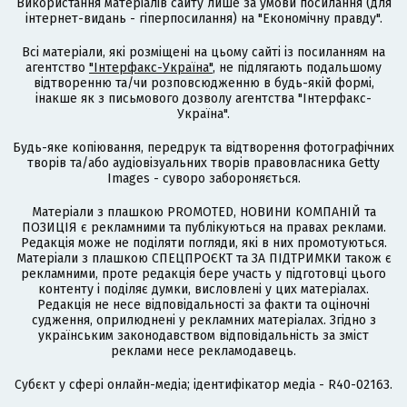
Використання матеріалів сайту лише за умови посилання (для
інтернет-видань - гіперпосилання) на "Економічну правду".
Всі матеріали, які розміщені на цьому сайті із посиланням на
агентство
"Інтерфакс-Україна"
, не підлягають подальшому
відтворенню та/чи розповсюдженню в будь-якій формі,
інакше як з письмового дозволу агентства "Інтерфакс-
Україна".
Будь-яке копіювання, передрук та відтворення фотографічних
творів та/або аудіовізуальних творів правовласника Getty
Images - суворо забороняється.
Матеріали з плашкою PROMOTED, НОВИНИ КОМПАНІЙ та
ПОЗИЦІЯ є рекламними та публікуються на правах реклами.
Редакція може не поділяти погляди, які в них промотуються.
Матеріали з плашкою СПЕЦПРОЄКТ та ЗА ПІДТРИМКИ також є
рекламними, проте редакція бере участь у підготовці цього
контенту і поділяє думки, висловлені у цих матеріалах.
Редакція не несе відповідальності за факти та оціночні
судження, оприлюднені у рекламних матеріалах. Згідно з
українським законодавством відповідальність за зміст
реклами несе рекламодавець.
Cубєкт у сфері онлайн-медіа; ідентифікатор медіа - R40-02163.