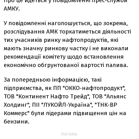
Про це йдеться у повідомленні прес-служби
АМКУ.
У повідомленні наголошується, що зокрема,
розслідування АМК торкатиметься діяльності
тих учасників ринку нафтопродуктів, які
мають значну ринкову частку і не виконали
рекомендації комітету щодо встановлення
економічно обгрунтованої вартості палива.
За попередньою інформацією, такі
підприємства, як ПП "ОККО-нафтопродукт",
ТОВ "Континент Нафто Трейд", ТОВ "Альянс
Холдинг", ПІІ "ЛУКОЙЛ-Україна", "ТНК-ВР
Коммерс" були лідерами підвищення цін на
бензини.
РЕКЛАМА: