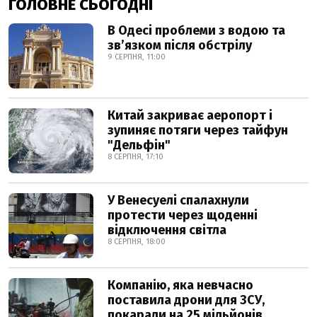
ГОЛОВНЕ СЬОГОДНІ
В Одесі проблеми з водою та
звʼязком після обстрілу
9 СЕРПНЯ, 11:00
Китай закриває аеропорт і
зупиняє потяги через тайфун
"Дельфін"
8 СЕРПНЯ, 17:10
У Венесуелі спалахнули
протести через щоденні
відключення світла
8 СЕРПНЯ, 18:00
Компанію, яка невчасно
поставила дрони для ЗСУ,
покарали на 25 мільйонів