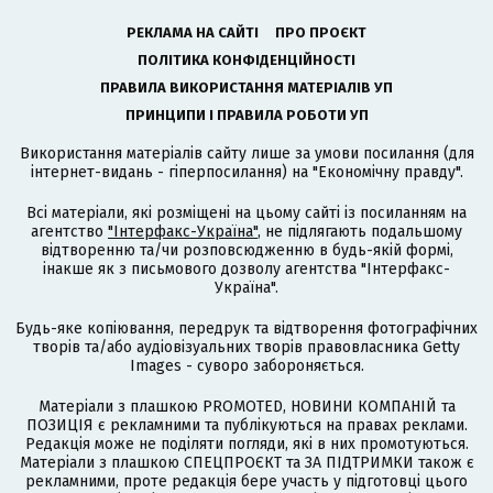
РЕКЛАМА НА САЙТІ
ПРО ПРОЄКТ
ПОЛІТИКА КОНФІДЕНЦІЙНОСТІ
ПРАВИЛА ВИКОРИСТАННЯ МАТЕРІАЛІВ УП
ПРИНЦИПИ І ПРАВИЛА РОБОТИ УП
Використання матеріалів сайту лише за умови посилання (для
інтернет-видань - гіперпосилання) на "Економічну правду".
Всі матеріали, які розміщені на цьому сайті із посиланням на
агентство
"Інтерфакс-Україна"
, не підлягають подальшому
відтворенню та/чи розповсюдженню в будь-якій формі,
інакше як з письмового дозволу агентства "Інтерфакс-
Україна".
Будь-яке копіювання, передрук та відтворення фотографічних
творів та/або аудіовізуальних творів правовласника Getty
Images - суворо забороняється.
Матеріали з плашкою PROMOTED, НОВИНИ КОМПАНІЙ та
ПОЗИЦІЯ є рекламними та публікуються на правах реклами.
Редакція може не поділяти погляди, які в них промотуються.
Матеріали з плашкою СПЕЦПРОЄКТ та ЗА ПІДТРИМКИ також є
рекламними, проте редакція бере участь у підготовці цього