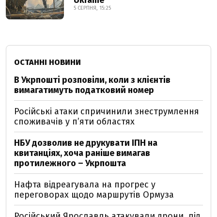
Ukraine
5 СЕРПНЯ, 15:25
ОСТАННІ НОВИНИ
В Укрпошті розповіли, коли з клієнтів
вимагатимуть податковий номер
Російські атаки спричинили знеструмлення
споживачів у п’яти областях
НБУ дозволив не друкувати ІПН на
квитанціях, хоча раніше вимагав
протилежного – Укрпошта
Нафта відреагувала на прогрес у
переговорах щодо маршрутів Ормуза
Російський Ярославль атакували дрони, під