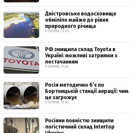
Дністровське водосховище
обміліло майже до рівня
природного річища
5 СЕРПНЯ, 13:20
РФ знищила склад Toyota в
Україні: можливі затримки з
постачанням
5 СЕРПНЯ, 17:20
Росія методично б’є по
Бортницькій станції аерації: чим
це загрожує
5 СЕРПНЯ, 13:50
Росіяни повністю знищили
логістичний склад Intertop