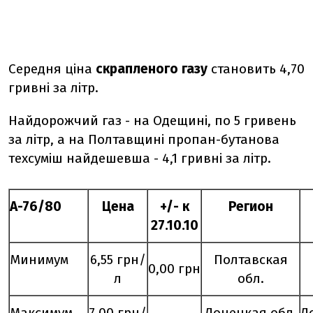
Середня ціна
скрапленого газу
становить 4,70
гривні за літр.
Найдорожчий газ - на Одещині, по 5 гривень
за літр, а на Полтавщині пропан-бутанова
техсуміш найдешевша - 4,1 гривні за літр.
А-76/80
Цена
+/- к
Регион
2
7
.
10
.10
Минимум
6,55 грн/
Полтавская
0,00 грн
л
обл.
Максимум
7,00 грн/
Донецкая обл.
Д