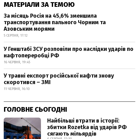
МАТЕРІАЛИ ЗА ТЕМОЮ
За місяць Росія на 45,6% зменшила
транспортування пального Чорним та
Азовським морями
5 СЕРПНЯ, 17:12
У Генштабі ЗСУ розповіли про наслідки ударів по
нафтопереробці РФ
16 ЧЕРВНЯ, 19:45
У травні експорт російської нафти знову
скоротився – ЗМІ
11 ЧЕРВНЯ, 16:10
ГОЛОВНЕ СЬОГОДНІ
Найбільші втрати в історії:
збитки Rozetka від ударів РФ
сягають мільярдів
6 СЕРПНЯ, 12:10