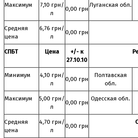
Максимум
7,10 грн/
Луганская обл.
0,00 грн
л
Средняя
6,76 грн/
0,00 грн
цена
л
СПБТ
Цена
+/- к
Р
2
7
.
10
.10
Минимум
4,10 грн/
Полтавская
0,00 грн
л
обл.
Максимум
5,00 грн/
Одесская обл.
0,00 грн
л
Средняя
4,70 грн/
0,00 грн
цена
л