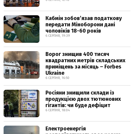
Кабмін зобовʼязав податкову
передати Міноборони дані
чоловіків 18-60 років
6 СЕРПНЯ, 19:39
Ворог знищив 400 тисяч
квадратних метрів складських
приміщень за місяць – Forbes
Ukraine
6 СЕРПНЯ, 16:50
Росіяни знищили склади із
продукцією двох тютюнових
гігантів: чи буде дефіцит
6 СЕРПНЯ, 18:04
Електроенергія