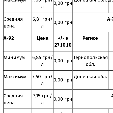
0,00 грн
л
Средняя
6,81 грн/
А-
0,00 грн
цена
л
А-92
Цена
+/- к
Регион
2
7
.
10
.10
Минимум
6,85 грн/
Тернопольская
0,00 грн
л
обл.
Максимум
7,50 грн/
Донецкая обл.
0,00 грн
л
Средняя
7,15 грн/
0,00 грн
цена
л