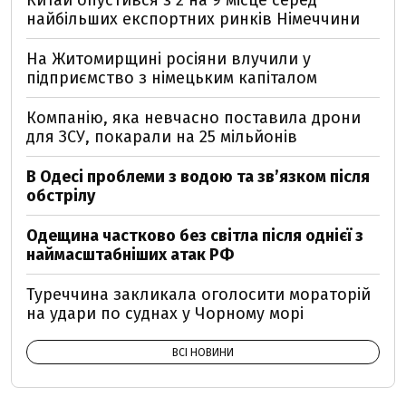
Китай опустився з 2 на 9 місце серед
найбільших експортних ринків Німеччини
На Житомирщині росіяни влучили у
підприємство з німецьким капіталом
Компанію, яка невчасно поставила дрони
для ЗСУ, покарали на 25 мільйонів
В Одесі проблеми з водою та звʼязком після
обстрілу
Одещина частково без світла після однієї з
наймасштабніших атак РФ
Туреччина закликала оголосити мораторій
на удари по суднах у Чорному морі
ВСІ НОВИНИ