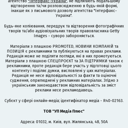
агентство
"Інтерфакс-Україна"
, не підлягають подальшому
відтворенню та/чи розповсюдженню в будь-якій формі,
інакше як з письмового дозволу агентства "Інтерфакс-
Україна".
Будь-яке копіювання, передрук та відтворення фотографічних
творів та/або аудіовізуальних творів правовласника Getty
Images - суворо забороняється.
Матеріали з плашкою PROMOTED, НОВИНИ КОМПАНІЙ та
ПОЗИЦІЯ є рекламними та публікуються на правах реклами.
Редакція може не поділяти погляди, які в них промотуються.
Матеріали з плашкою СПЕЦПРОЄКТ та ЗА ПІДТРИМКИ також є
рекламними, проте редакція бере участь у підготовці цього
контенту і поділяє думки, висловлені у цих матеріалах.
Редакція не несе відповідальності за факти та оціночні
судження, оприлюднені у рекламних матеріалах. Згідно з
українським законодавством відповідальність за зміст
реклами несе рекламодавець.
Cубєкт у сфері онлайн-медіа; ідентифікатор медіа - R40-02163.
ТОВ "УП Медіа Плюс"
Адреса: 01032, м. Київ, вул. Жилянська, 48, 50А