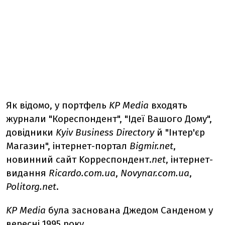
Як відомо, у портфель
KP Media
входять
журнали "Кореспондент", "Ідеї Вашого Дому",
довідники
Kyiv Business Directory
й "Інтер'єр
Магазин", інтернет-портал
Bigmir.net
,
новинний сайт Kорреспондент.
net
, інтернет-
видання
Ricardo.com.ua
,
Novynar.com.ua
,
Politorg.net
.
KP Media
була заснована Джедом Санденом у
вересні 1995 року.