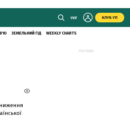
КЛУБ УП
УКР
В'Ю
ЗЕМЕЛЬНИЙ ГІД
WEEKLY CHARTS
РЕКЛАМА:
 зниження
аїнської