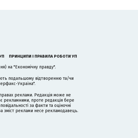
УП
ПРИНЦИПИ І ПРАВИЛА РОБОТИ УП
я) на "Економічну правду".
гають подальшому відтворенню та/чи
терфакс-Україна".
равах реклами. Редакція може не
 є рекламними, проте редакція бере
дповідальності за факти та оціночні
за зміст реклами несе рекламодавець.