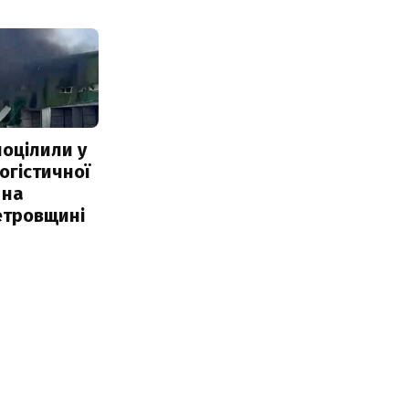
поцілили у
огістичної
 на
етровщині