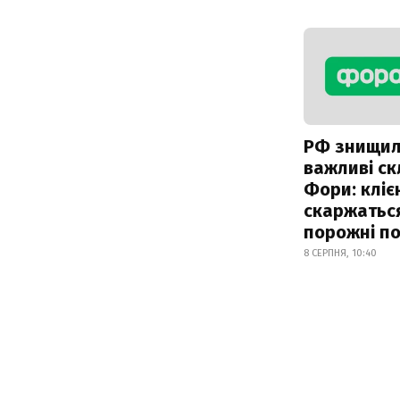
РФ знищи
важливі с
Фори: кліє
скаржатьс
порожні по
8 СЕРПНЯ, 10:40