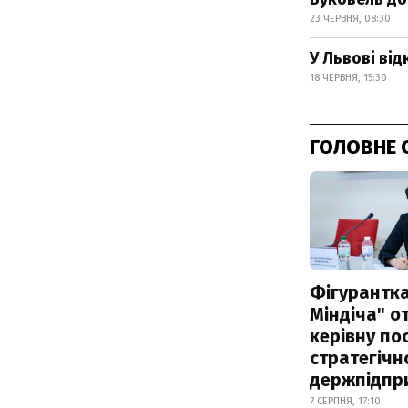
23 ЧЕРВНЯ, 08:30
У Львові ві
18 ЧЕРВНЯ, 15:30
ГОЛОВНЕ 
Фігурантка
Міндіча" 
керівну по
стратегічн
держпідпр
7 СЕРПНЯ, 17:10