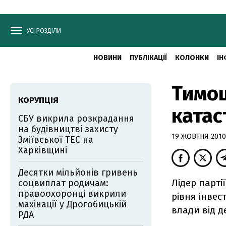
УСІ РОЗДІЛИ
НОВИНИ
ПУБЛІКАЦІЇ
КОЛОНКИ
ІН
Тимош
КОРУПЦІЯ
катас
СБУ викрила розкрадання
на будівництві захисту
19 ЖОВТНЯ 2010,
Зміївської ТЕС на
Харківщині
Десятки мільйонів гривень
Лідер парт
соцвиплат родичам:
правоохоронці викрили
рівня інвес
махінації у Дрогобицькій
влади від 
РДА