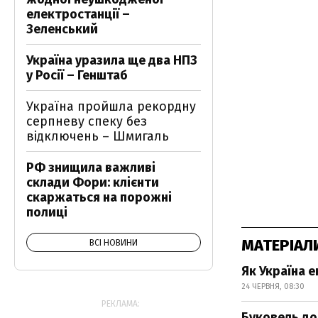
електростанції –
Зеленський
Україна уразила ще два НПЗ
у Росії – Генштаб
Україна пройшла рекордну
серпневу спеку без
відключень – Шмигаль
РФ знищила важливі
склади Фори: клієнти
скаржаться на порожні
полиці
МАТЕРІАЛ
ВСІ НОВИНИ
Як Україна е
24 ЧЕРВНЯ, 08:30
РЕКЛАМА:
Буковель до