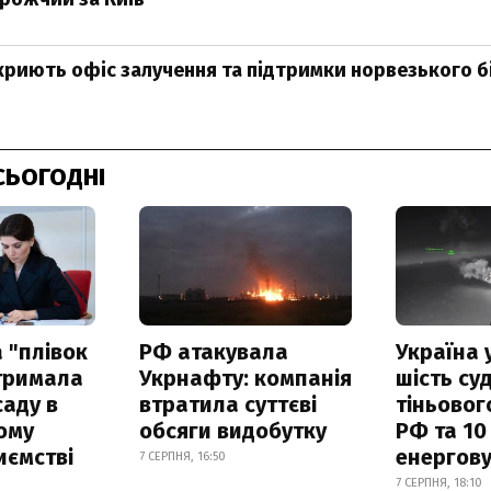
дкриють офіс залучення та підтримки норвезького б
СЬОГОДНІ
 "плівок
РФ атакувала
Україна 
отримала
Укрнафту: компанія
шість су
саду в
втратила суттєві
тіньовог
ому
обсяги видобутку
РФ та 10
иємстві
енергову
7 СЕРПНЯ, 16:50
7 СЕРПНЯ, 18:10