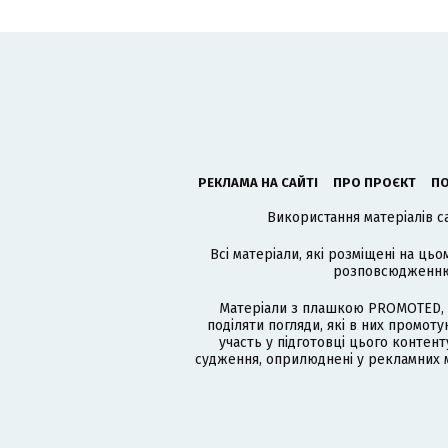
РЕКЛАМА НА САЙТІ
ПРО ПРОЄКТ
ПО
Використання матеріалів с
Всі матеріали, які розміщені на цьо
розповсюдженню в
Матеріали з плашкою PROMOTED, 
поділяти погляди, які в них промо
участь у підготовці цього контенту
судження, оприлюднені у рекламних м