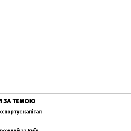
И ЗА ТЕМОЮ
кспортує капітал
рожчий за Київ