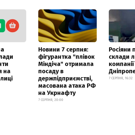
ла
Новини 7 серпня:
Росіяни 
клади
фігурантка "плівок
склади л
нти
Міндіча" отримала
компанії
я на
посаду в
Дніпроп
лиці
держпідприємстві,
7 СЕРПНЯ, 16:32
масована атака РФ
на Укрнафту
7 СЕРПНЯ, 20:00