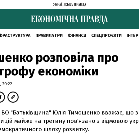
ФРАСТРУКТУРА
ПРАВИЛА ГРИ
ФІНАНСИ
СПЕЦПРОЄКТИ
ІНТЕР
енко розповіла про
трофу економіки
 20:22
ії ВО "Батьківщина" Юлія Тимошенко вважає, що
тицій майже на третину пов'язано з відмовою укр
демократичного шляху розвитку.