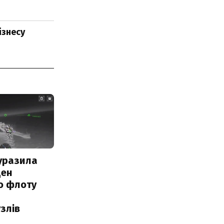
ізнесу
уразила
ден
о флоту
злів