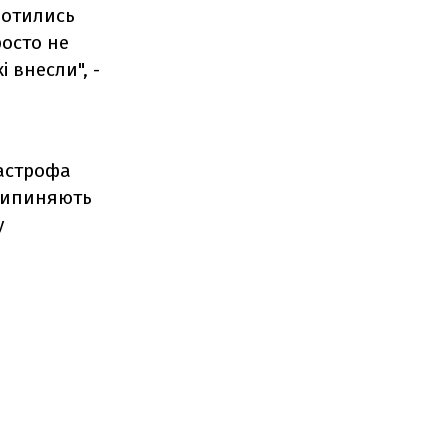
ротились
росто не
і внесли", -
тастрофа
припиняють
у