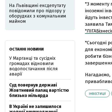
"З моменту 
На Львівщині ексдепутату
іноземні ін
повідомили про підозру у
оборудках з комунальним
йдуть інвест
майном
заявила Тим
"ЛІГАБізнес
"Сьогодні р
для економ
ОСТАННІ НОВИНИ
робити бізн
У Марганці та сусідніх
завершення 
громадах відновили
водопостачання після
аварії
Нагадаємо, 
привабливо
Суд повернув державі
Жовтневий палац вартістю
ІНВЕСТИЦІЇ
близько мільярда
В Україні не залишилося
жодної неушкодженої