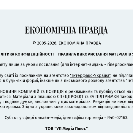
© 2005-2026, ЕКОНОМІЧНА ПРАВДА
ЛІТИКА КОНФІДЕНЦІЙНОСТІ
ПРАВИЛА ВИКОРИСТАННЯ МАТЕРІАЛІВ 
айту лише за умови посилання (для інтернет-видань - гіперпосиланн
му сайті із посиланням на агентство
"Інтерфакс-Україна"
, не підля
 будь-якій формі, інакше як з письмового дозволу агентства "Ін
НОВИНИ КОМПАНІЙ та ПОЗИЦІЯ є рекламними та публікуються на п
туються. Матеріали з плашкою СПЕЦПРОЄКТ та ЗА ПІДТРИМКИ також
 і поділяє думки, висловлені у цих матеріалах. Редакція не несе ві
атеріалах. Згідно з українським законодавством відповідальність 
Cубєкт у сфері онлайн-медіа; ідентифікатор медіа - R40-02163.
ТОВ "УП Медіа Плюс"