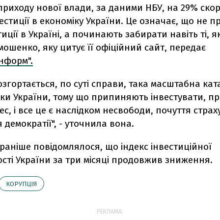
приходу нової влади, за даними НБУ, на 29% ско
вестиції в економіку України. Це означає, що не п
иції в Україні, а починають забирати навіть ті, як
ошенко, яку цитує її офіційний сайт, передає
інформ".
озгортається, по суті справи, така масштабна ка
іки України, тому що припиняють інвестувати, 
ес, і все це є наслідком несвободи, почуття страх
демократії", - уточнила вона.
раніше повідомлялося, що індекс інвестиційної
сті України за три місяці продовжив зниження.
КОРУПЦІЯ
РЕКЛАМА: