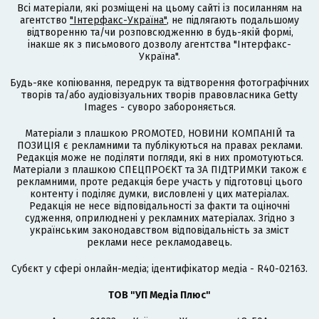
Всі матеріали, які розміщені на цьому сайті із посиланням на
агентство
"Інтерфакс-Україна"
, не підлягають подальшому
відтворенню та/чи розповсюдженню в будь-якій формі,
інакше як з письмового дозволу агентства "Інтерфакс-
Україна".
Будь-яке копіювання, передрук та відтворення фотографічних
творів та/або аудіовізуальних творів правовласника Getty
Images - суворо забороняється.
Матеріали з плашкою PROMOTED, НОВИНИ КОМПАНІЙ та
ПОЗИЦІЯ є рекламними та публікуються на правах реклами.
Редакція може не поділяти погляди, які в них промотуються.
Матеріали з плашкою СПЕЦПРОЄКТ та ЗА ПІДТРИМКИ також є
рекламними, проте редакція бере участь у підготовці цього
контенту і поділяє думки, висловлені у цих матеріалах.
Редакція не несе відповідальності за факти та оціночні
судження, оприлюднені у рекламних матеріалах. Згідно з
українським законодавством відповідальність за зміст
реклами несе рекламодавець.
Cубєкт у сфері онлайн-медіа; ідентифікатор медіа - R40-02163.
ТОВ "УП Медіа Плюс"