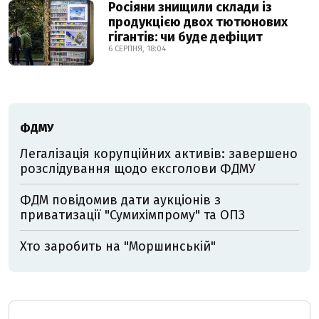
Росіяни знищили склади із
продукцією двох тютюнових
гігантів: чи буде дефіцит
6 СЕРПНЯ, 18:04
ФДМУ
Легалізація корупційних активів: завершено
розслідування щодо ексголови ФДМУ
ФДМ повідомив дати аукціонів з
приватизації "Сумихімпрому" та ОПЗ
Хто заробить на "Моршинській"