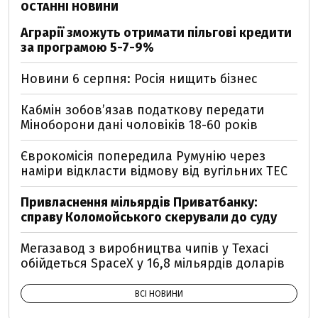
ОСТАННІ НОВИНИ
Аграрії зможуть отримати пільгові кредити
за програмою 5-7-9%
Новини 6 серпня: Росія нищить бізнес
Кабмін зобовʼязав податкову передати
Міноборони дані чоловіків 18-60 років
Єврокомісія попередила Румунію через
наміри відкласти відмову від вугільних ТЕС
Привласнення мільярдів Приватбанку:
справу Коломойського скерували до суду
Мегазавод з виробництва чипів у Техасі
обійдеться SpaceX у 16,8 мільярдів доларів
ВСІ НОВИНИ