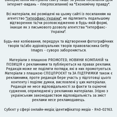
інтернет-видань - гіперпосилання) на "Економічну правду".
Всі матеріали, які розміщені на цьому сайті із посиланням на
агентство
"Інтерфакс-Україна"
, не підлягають подальшому
відтворенню та/чи розповсюдженню в будь-якій формі,
інакше як з письмового дозволу агентства "Інтерфакс-
Україна".
Будь-яке копіювання, передрук та відтворення фотографічних
творів та/або аудіовізуальних творів правовласника Getty
Images - суворо забороняється.
Матеріали з плашкою PROMOTED, НОВИНИ КОМПАНІЙ та
ПОЗИЦІЯ є рекламними та публікуються на правах реклами.
Редакція може не поділяти погляди, які в них промотуються.
Матеріали з плашкою СПЕЦПРОЄКТ та ЗА ПІДТРИМКИ також є
рекламними, проте редакція бере участь у підготовці цього
контенту і поділяє думки, висловлені у цих матеріалах.
Редакція не несе відповідальності за факти та оціночні
судження, оприлюднені у рекламних матеріалах. Згідно з
українським законодавством відповідальність за зміст
реклами несе рекламодавець.
Cубєкт у сфері онлайн-медіа; ідентифікатор медіа - R40-02163.