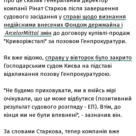
Про це сказав генеральний директор
компанії Рінат Старков після завершення
судового засідання у
справі щодо визнання
недійсними внесених Фондом держмайна і
ArcelorMittal
змін
до договору купівлі-продаж
"Криворіжсталі" за позовом Генпрокуратури.
Як вже відомо,
справу у вівторок було закрито
Господарським судом Києва на підставі
відкликання позову Генпрокуратурою.
"Не будемо приховувати, ми в якійсь мірі
очікували, що це може відбутися (позитивний
результат судового розгляду - ЕП). Втім, до
кінця ми не були впевнені", - зазначив він.
За словами Старкова, тепер компанія вже