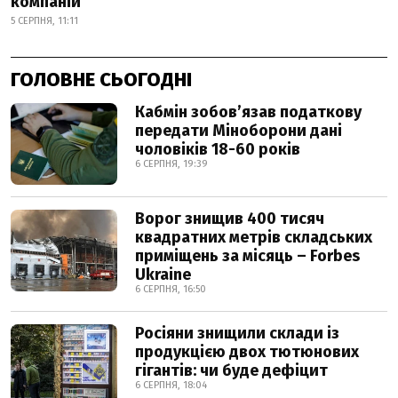
компаній
5 СЕРПНЯ, 11:11
ГОЛОВНЕ СЬОГОДНІ
Кабмін зобовʼязав податкову
передати Міноборони дані
чоловіків 18-60 років
6 СЕРПНЯ, 19:39
Ворог знищив 400 тисяч
квадратних метрів складських
приміщень за місяць – Forbes
Ukraine
6 СЕРПНЯ, 16:50
Росіяни знищили склади із
продукцією двох тютюнових
гігантів: чи буде дефіцит
6 СЕРПНЯ, 18:04