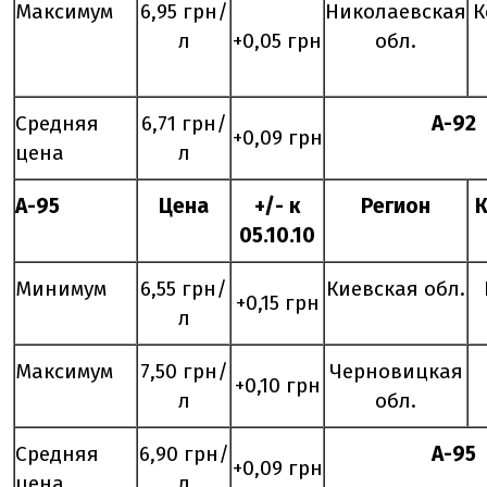
Максимум
6,95 грн/
Николаевская
К
л
+0,05 грн
обл.
Средняя
6,71 грн/
А-92
+0,09 грн
цена
л
А-95
Цена
+/- к
Регион
0
5
.
10
.10
Минимум
6,55 грн/
Киевская обл.
+0,15 грн
л
Максимум
7,50 грн/
Черновицкая
+0,10 грн
л
обл.
Средняя
6,90 грн/
А-95
+0,09 грн
цена
л