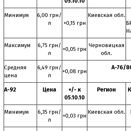
0
5
.
10
.10
Минимум
6,00 грн/
Киевская обл.
л
+0,15 грн
Б
Н
Максимум
6,75 грн/
Черновицкая
+0,05 грн
л
обл.
Средняя
6,49 грн/
А-76/8
+0,08 грн
цена
л
А-92
Цена
+/- к
Регион
0
5
.
10
.10
Минимум
6,35 грн/
Киевская обл.
+0,03 грн
л