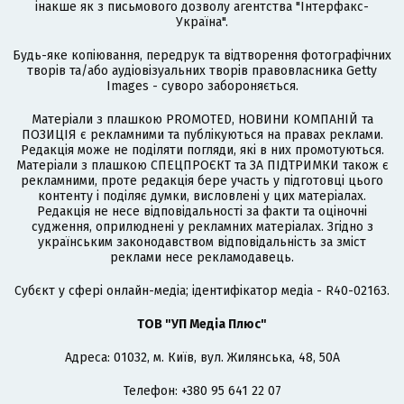
інакше як з письмового дозволу агентства "Інтерфакс-
Україна".
Будь-яке копіювання, передрук та відтворення фотографічних
творів та/або аудіовізуальних творів правовласника Getty
Images - суворо забороняється.
Матеріали з плашкою PROMOTED, НОВИНИ КОМПАНІЙ та
ПОЗИЦІЯ є рекламними та публікуються на правах реклами.
Редакція може не поділяти погляди, які в них промотуються.
Матеріали з плашкою СПЕЦПРОЄКТ та ЗА ПІДТРИМКИ також є
рекламними, проте редакція бере участь у підготовці цього
контенту і поділяє думки, висловлені у цих матеріалах.
Редакція не несе відповідальності за факти та оціночні
судження, оприлюднені у рекламних матеріалах. Згідно з
українським законодавством відповідальність за зміст
реклами несе рекламодавець.
Cубєкт у сфері онлайн-медіа; ідентифікатор медіа - R40-02163.
ТОВ "УП Медіа Плюс"
Адреса: 01032, м. Київ, вул. Жилянська, 48, 50А
Телефон: +380 95 641 22 07