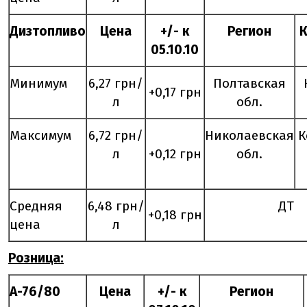
Дизтопливо
Цена
+/- к
Регион
0
5
.
10
.10
Минимум
6,27 грн/
Полтавская
+0,17 грн
л
обл.
Максимум
6,72 грн/
Николаевская
К
л
+0,12 грн
обл.
Средняя
6,48 грн/
ДТ
+0,18 грн
цена
л
Розница:
А-76/80
Цена
+/- к
Регион