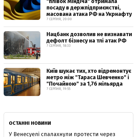
"плівок Міндіча" отримала
посаду в держпідприємстві,
масована атака РФ на Укрнафту
7 СЕРПНЯ, 20:00
Нацбанк дозволив не визнавати
дефолт бізнесу на тлі атак РФ
7 СЕРПНЯ, 18:33
Київ шукає тих, хто відремонтує
метро між "Тараса Шевченко" і
"Почайною" за 1,76 мільярда
7 СЕРПНЯ, 19:55
ОСТАННІ НОВИНИ
У Венесуелі спалахнули протести через