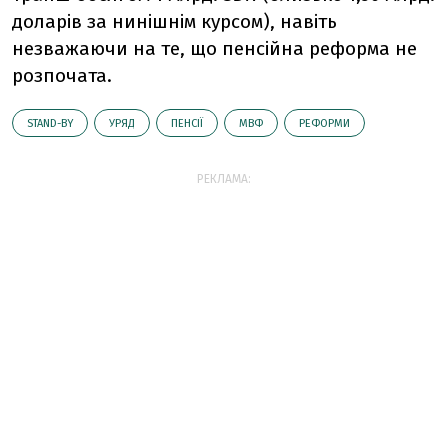
доларів за нинішнім курсом), навіть
незважаючи на те, що пенсійна реформа не
розпочата.
STAND-BY
УРЯД
ПЕНСІЇ
МВФ
РЕФОРМИ
РЕКЛАМА: