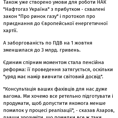
Також уже створено умови для роботи НАК
"Нафтогаз Україна" з прибутком - схвалені
закон "Про ринок газу" і протокол про
приєднання до Європейської енергетичної
хартії.
А заборгованість по ПДВ на 1 жовтня
зменшилася до 3 млрд. гривень.
Єдиним спірним моментом стала пенсійна
реформа: її проведення затягується, оскільки
"уряд має намір вивчити світовий досвід".
"Консультація ваших фахівців для нас дуже
вагома. Ми хочемо все ретельно підготувати і
продумати, щоб допустити якомога менше
помилок у процесі реалізації", - сказав Азаров,
давши зрозуміти, що помилки все ж таки