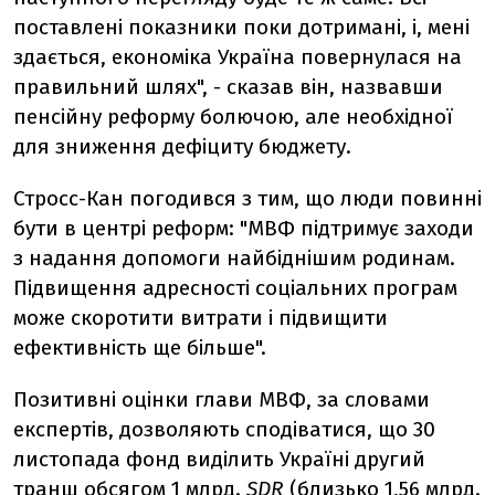
поставлені показники поки дотримані, і, мені
здається, економіка Україна повернулася на
правильний шлях", - сказав він, назвавши
пенсійну реформу болючою, але необхідної
для зниження дефіциту бюджету.
Стросс-Кан погодився з тим, що люди повинні
бути в центрі реформ: "МВФ підтримує заходи
з надання допомоги найбіднішим родинам.
Підвищення адресності соціальних програм
може скоротити витрати і підвищити
ефективність ще більше".
Позитивні оцінки глави МВФ, за словами
експертів, дозволяють сподіватися, що 30
листопада фонд виділить Україні другий
транш обсягом 1 млрд.
SDR
(близько 1,56 млрд.