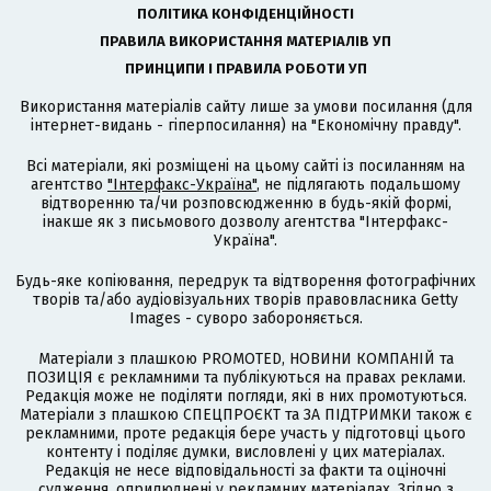
ПОЛІТИКА КОНФІДЕНЦІЙНОСТІ
ПРАВИЛА ВИКОРИСТАННЯ МАТЕРІАЛІВ УП
ПРИНЦИПИ І ПРАВИЛА РОБОТИ УП
Використання матеріалів сайту лише за умови посилання (для
інтернет-видань - гіперпосилання) на "Економічну правду".
Всі матеріали, які розміщені на цьому сайті із посиланням на
агентство
"Інтерфакс-Україна"
, не підлягають подальшому
відтворенню та/чи розповсюдженню в будь-якій формі,
інакше як з письмового дозволу агентства "Інтерфакс-
Україна".
Будь-яке копіювання, передрук та відтворення фотографічних
творів та/або аудіовізуальних творів правовласника Getty
Images - суворо забороняється.
Матеріали з плашкою PROMOTED, НОВИНИ КОМПАНІЙ та
ПОЗИЦІЯ є рекламними та публікуються на правах реклами.
Редакція може не поділяти погляди, які в них промотуються.
Матеріали з плашкою СПЕЦПРОЄКТ та ЗА ПІДТРИМКИ також є
рекламними, проте редакція бере участь у підготовці цього
контенту і поділяє думки, висловлені у цих матеріалах.
Редакція не несе відповідальності за факти та оціночні
судження, оприлюднені у рекламних матеріалах. Згідно з