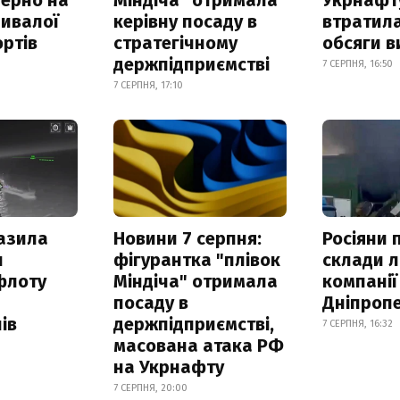
ривалої
керівну посаду в
втратила
ртів
стратегічному
обсяги в
держпідприємстві
7 СЕРПНЯ, 16:50
7 СЕРПНЯ, 17:10
азила
Новини 7 серпня:
Росіяни 
н
фігурантка "плівок
склади л
флоту
Міндіча" отримала
компанії
посаду в
Дніпроп
ів
держпідприємстві,
7 СЕРПНЯ, 16:32
масована атака РФ
на Укрнафту
7 СЕРПНЯ, 20:00