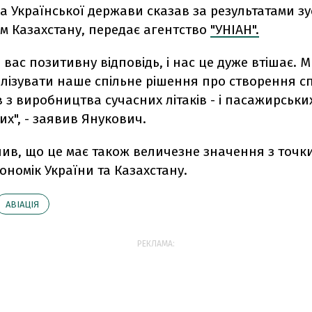
а Української держави сказав за результатами зус
м Казахстану, передає агентство
"УНІАН".
д вас позитивну відповідь, і нас це дуже втішає. 
алізувати наше спільне рішення про створення с
 з виробництва сучасних літаків - і пасажирських
х", - заявив Янукович.
лив, що це має також величезне значення з точк
ономік України та Казахстану.
АВІАЦІЯ
РЕКЛАМА: