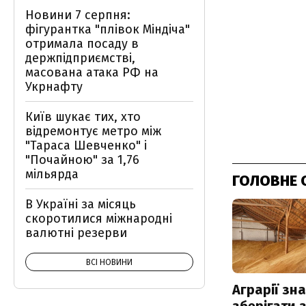
Новини 7 серпня:
фігурантка "плівок Міндіча"
отримала посаду в
держпідприємстві,
масована атака РФ на
Укрнафту
Київ шукає тих, хто
відремонтує метро між
"Тараса Шевченко" і
"Почайною" за 1,76
мільярда
ГОЛОВНЕ 
В Україні за місяць
скоротилися міжнародні
валютні резерви
ВСІ НОВИНИ
Аграрії зн
зберігати 