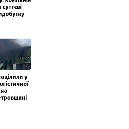
 суттєві
идобутку
поцілили у
огістичної
 на
етровщині