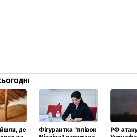
СЬОГОДНІ
айшли, де
Фігурантка "плівок
РФ атак
зерно на
Міндіча" отримала
Укрнафту