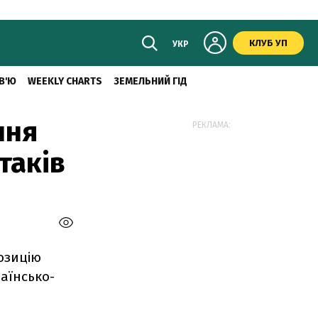
КЛУБ УП
УКР
В'Ю
WEEKLY CHARTS
ЗЕМЕЛЬНИЙ ГІД
ння
РЕКЛАМА:
таків
озицію
аїнсько-