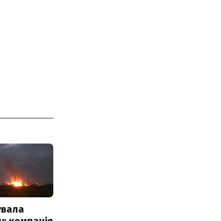
увала
: компанія