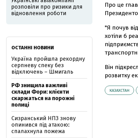
Українські авіакомпанії
Про це глав
розповіли про ризики для
Президенто
відновлення роботи
"Я почув ві
хотіли б ре
підприємств
ОСТАННІ НОВИНИ
транспортни
Україна пройшла рекордну
серпневу спеку без
Він підкрес
відключень – Шмигаль
розвитку ек
РФ знищила важливі
КАЗАХСТАН
склади Фори: клієнти
скаржаться на порожні
полиці
Сизранський НПЗ знову
опинився під атакою:
спалахнула пожежа