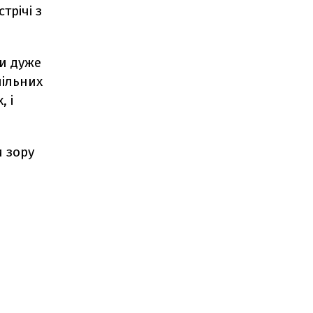
трічі з
Ми дуже
пільних
, і
и зору