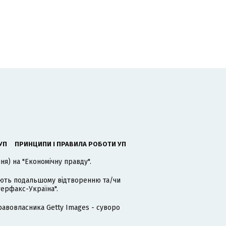
УП
ПРИНЦИПИ І ПРАВИЛА РОБОТИ УП
я) на "Економічну правду".
гають подальшому відтворенню та/чи
терфакс-Україна".
равовласника Getty Images - суворо