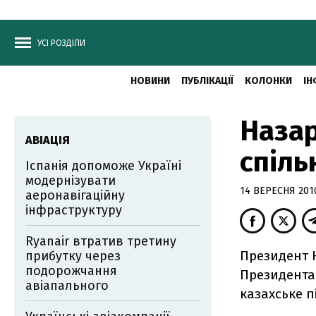
УСІ РОЗДІЛИ
НОВИНИ
ПУБЛІКАЦІЇ
КОЛОНКИ
ІН
Назар
АВІАЦІЯ
спіль
Іспанія допоможе Україні
модернізувати
14 ВЕРЕСНЯ 2010
аеронавігаційну
інфраструктуру
Ryanair втратив третину
Президент 
прибутку через
подорожчання
Президента 
авіапального
казахське п