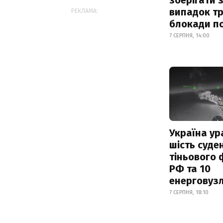
випадок т
РЕКЛАМА:
блокади по
7 СЕРПНЯ, 14:00
Україна ур
шість суде
тіньового 
РФ та 10
енерговузл
7 СЕРПНЯ, 18:10