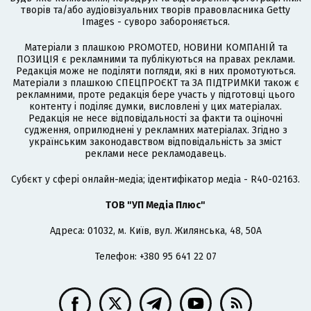
творів та/або аудіовізуальних творів правовласника Getty
Images - суворо забороняється.
Матеріали з плашкою PROMOTED, НОВИНИ КОМПАНІЙ та
ПОЗИЦІЯ є рекламними та публікуються на правах реклами.
Редакція може не поділяти погляди, які в них промотуються.
Матеріали з плашкою СПЕЦПРОЄКТ та ЗА ПІДТРИМКИ також є
рекламними, проте редакція бере участь у підготовці цього
контенту і поділяє думки, висловлені у цих матеріалах.
Редакція не несе відповідальності за факти та оціночні
судження, оприлюднені у рекламних матеріалах. Згідно з
українським законодавством відповідальність за зміст
реклами несе рекламодавець.
Cубєкт у сфері онлайн-медіа; ідентифікатор медіа - R40-02163.
ТОВ "УП Медіа Плюс"
Адреса: 01032, м. Київ, вул. Жилянська, 48, 50А
Телефон: +380 95 641 22 07