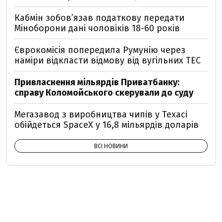
Кабмін зобовʼязав податкову передати
Міноборони дані чоловіків 18-60 років
Єврокомісія попередила Румунію через
наміри відкласти відмову від вугільних ТЕС
Привласнення мільярдів Приватбанку:
справу Коломойського скерували до суду
Мегазавод з виробництва чипів у Техасі
обійдеться SpaceX у 16,8 мільярдів доларів
ВСІ НОВИНИ