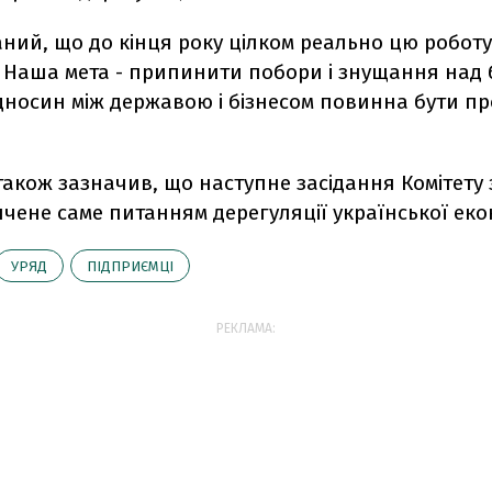
ний, що до кінця року цілком реально цю роботу
 Наша мета - припинити побори і знущання над б
носин між державою і бізнесом повинна бути пр
акож зазначив, що наступне засідання Комітету
чене саме питанням дерегуляції української еко
УРЯД
ПІДПРИЄМЦІ
РЕКЛАМА: