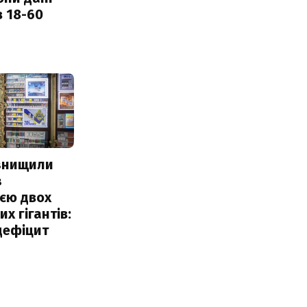
в 18-60
 знищили
з
єю двох
х гігантів:
дефіцит