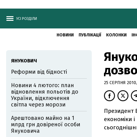
УСІ РОЗДІЛИ
НОВИНИ
ПУБЛІКАЦІЇ
КОЛОНКИ
ІН
Януко
ЯНУКОВИЧ
дозво
Реформи від бідності
25 СЕРПНЯ 2010,
Новини 4 лютого: план
відновлення польотів до
України, відключення
світла через морози
Президент В
Арештовано майно на 1
економіки і
млрд грн довіреної особи
сьогоднішнь
Януковича