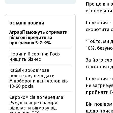
Про це він 
економічних
Янукович за
ОСТАННІ НОВИНИ
скоротити о
Аграрії зможуть отримати
пільгові кредити за
"Тобто, ми 
програмою 5-7-9%
10%, безумо
Новини 6 серпня: Росія
нищить бізнес
За його сло
слухання і 
Кабмін зобовʼязав
податкову передати
Янукович з
Міноборони дані чоловіків
не затримув
18-60 років
прийняти ї
Єврокомісія попередила
Румунію через наміри
Він повідом
відкласти відмову від
щодо приск