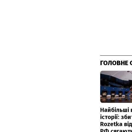
ГОЛОВНЕ 
Найбільші 
історії: зб
Rozetka від
РФ сягают