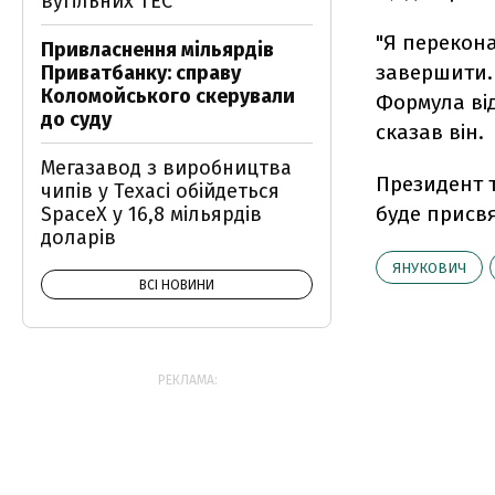
вугільних ТЕС
"Я перекона
Привласнення мільярдів
завершити.
Приватбанку: справу
Коломойського скерували
Формула від
до суду
сказав він.
Мегазавод з виробництва
Президент т
чипів у Техасі обійдеться
буде присвя
SpaceX у 16,8 мільярдів
доларів
ЯНУКОВИЧ
ВСІ НОВИНИ
РЕКЛАМА: