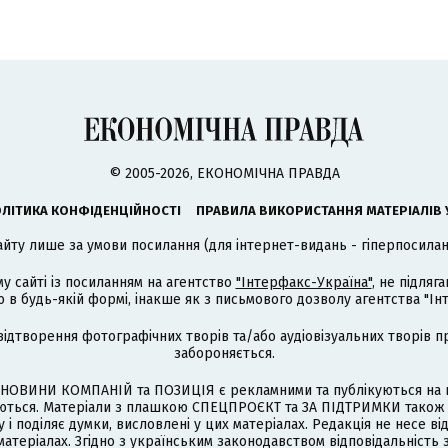
© 2005-2026, ЕКОНОМІЧНА ПРАВДА
ЛІТИКА КОНФІДЕНЦІЙНОСТІ
ПРАВИЛА ВИКОРИСТАННЯ МАТЕРІАЛІВ 
айту лише за умови посилання (для інтернет-видань - гіперпосиланн
му сайті із посиланням на агентство
"Інтерфакс-Україна"
, не підля
 будь-якій формі, інакше як з письмового дозволу агентства "Ін
відтворення фотографічних творів та/або аудіовізуальних творів п
забороняється.
НОВИНИ КОМПАНІЙ та ПОЗИЦІЯ є рекламними та публікуються на п
туються. Матеріали з плашкою СПЕЦПРОЄКТ та ЗА ПІДТРИМКИ також
 і поділяє думки, висловлені у цих матеріалах. Редакція не несе ві
атеріалах. Згідно з українським законодавством відповідальність 