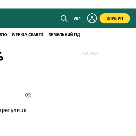
КЛУБ УП
УКР
В'Ю
WEEKLY CHARTS
ЗЕМЕЛЬНИЙ ГІД
%
РЕКЛАМА:
ерегуляції