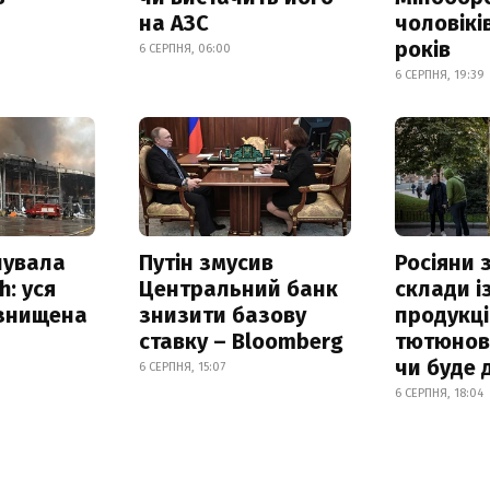
на АЗС
чоловікі
років
6 СЕРПНЯ, 06:00
6 СЕРПНЯ, 19:39
нувала
Путін змусив
Росіяни
h: уся
Центральний банк
склади і
 знищена
знизити базову
продукці
ставку – Bloomberg
тютюнови
чи буде 
6 СЕРПНЯ, 15:07
6 СЕРПНЯ, 18:04