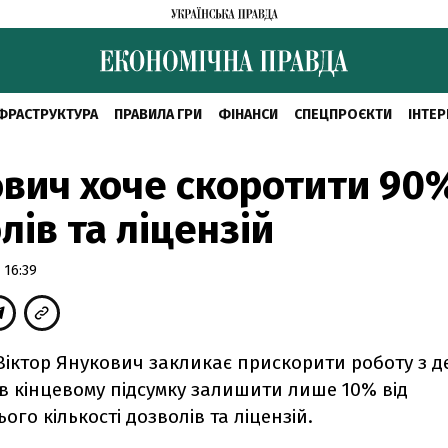
ФРАСТРУКТУРА
ПРАВИЛА ГРИ
ФІНАНСИ
СПЕЦПРОЄКТИ
ІНТЕР
вич хоче скоротити 90
лів та ліцензій
 16:39
іктор Янукович закликає прискорити роботу з д
 в кінцевому підсумку залишити лише 10% від
ого кількості дозволів та ліцензій.