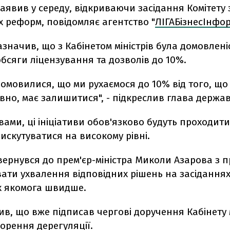
заявив у середу, відкриваючи засідання Комітету 
 реформ, повідомляє агентство "
ЛІГАБізнесІнфо
значив, що з Кабінетом міністрів була домовлені
бсяги ліцензування та дозволів до 10%.
домовилися, що ми рухаємося до 10% від того, що
вно, має залишитися", - підкреслив глава держав
вами, ці ініціативи обов'язково будуть проходити
дискутуватися на високому рівні.
вернувся до прем'єр-міністра Миколи Азарова з 
ати ухвалення відповідних рішень на засіданнях 
х якомога швидше.
ив, що вже підписав чергові доручення Кабінету м
орення дерегуляції.