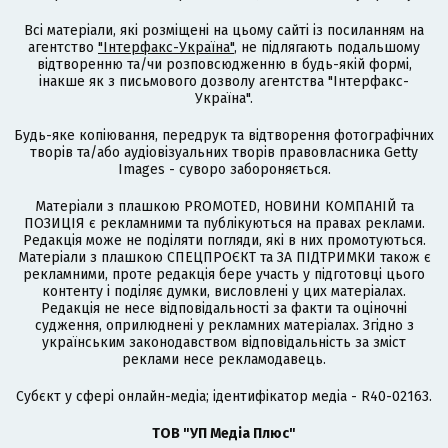
Всі матеріали, які розміщені на цьому сайті із посиланням на
агентство
"Інтерфакс-Україна"
, не підлягають подальшому
відтворенню та/чи розповсюдженню в будь-якій формі,
інакше як з письмового дозволу агентства "Інтерфакс-
Україна".
Будь-яке копіювання, передрук та відтворення фотографічних
творів та/або аудіовізуальних творів правовласника Getty
Images - суворо забороняється.
Матеріали з плашкою PROMOTED, НОВИНИ КОМПАНІЙ та
ПОЗИЦІЯ є рекламними та публікуються на правах реклами.
Редакція може не поділяти погляди, які в них промотуються.
Матеріали з плашкою СПЕЦПРОЄКТ та ЗА ПІДТРИМКИ також є
рекламними, проте редакція бере участь у підготовці цього
контенту і поділяє думки, висловлені у цих матеріалах.
Редакція не несе відповідальності за факти та оціночні
судження, оприлюднені у рекламних матеріалах. Згідно з
українським законодавством відповідальність за зміст
реклами несе рекламодавець.
Cубєкт у сфері онлайн-медіа; ідентифікатор медіа - R40-02163.
ТОВ "УП Медіа Плюс"