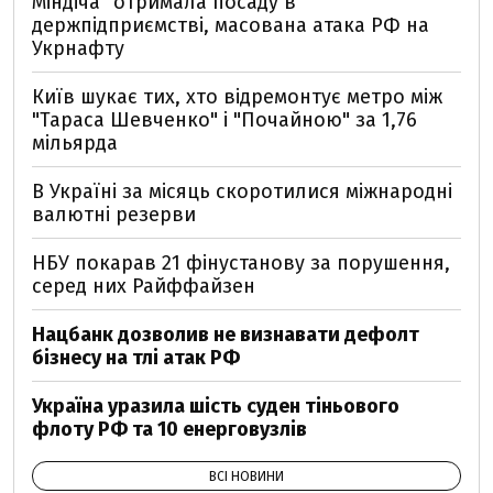
Міндіча" отримала посаду в
держпідприємстві, масована атака РФ на
Укрнафту
Київ шукає тих, хто відремонтує метро між
"Тараса Шевченко" і "Почайною" за 1,76
мільярда
В Україні за місяць скоротилися міжнародні
валютні резерви
НБУ покарав 21 фінустанову за порушення,
серед них Райффайзен
Нацбанк дозволив не визнавати дефолт
бізнесу на тлі атак РФ
Україна уразила шість суден тіньового
флоту РФ та 10 енерговузлів
ВСІ НОВИНИ