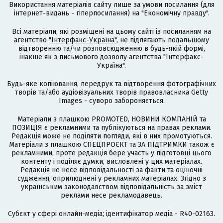
Використання матеріалів сайту лише за умови посилання (для
інтернет-видань - гіперпосилання) на "Економічну правду".
Всі матеріали, які розміщені на цьому сайті із посиланням на
агентство
"Інтерфакс-Україна"
, не підлягають подальшому
відтворенню та/чи розповсюдженню в будь-якій формі,
інакше як з письмового дозволу агентства "Інтерфакс-
Україна".
Будь-яке копіювання, передрук та відтворення фотографічних
творів та/або аудіовізуальних творів правовласника Getty
Images - суворо забороняється.
Матеріали з плашкою PROMOTED, НОВИНИ КОМПАНІЙ та
ПОЗИЦІЯ є рекламними та публікуються на правах реклами.
Редакція може не поділяти погляди, які в них промотуються.
Матеріали з плашкою СПЕЦПРОЄКТ та ЗА ПІДТРИМКИ також є
рекламними, проте редакція бере участь у підготовці цього
контенту і поділяє думки, висловлені у цих матеріалах.
Редакція не несе відповідальності за факти та оціночні
судження, оприлюднені у рекламних матеріалах. Згідно з
українським законодавством відповідальність за зміст
реклами несе рекламодавець.
Cубєкт у сфері онлайн-медіа; ідентифікатор медіа - R40-02163.