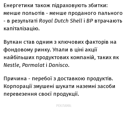
Енергетики також підраховують збитки:
менше польотів - менше проданого пального
- в результаті
Royal Dutch Shell
і
BP
втрачають
капіталізацію.
Вулкан став одним з ключових факторів на
фондовому ринку. Упали в ціні акції
найбільших продуктових компаній, таких як
Nestle
,
Parmalat
і
Danisco
.
Причина - перебої з доставкою продуктів.
Корпорації змушені шукати наземні засоби
перевезення своєї продукції.
РЕКЛАМА: