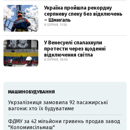
Україна пройшла рекордну
серпневу спеку без відключень
– Шмигаль
8 СЕРПНЯ, 11:50
У Венесуелі спалахнули
протести через щоденні
відключення світла
8 СЕРПНЯ, 18:00
МАШИНОБУДУВАННЯ
Укрзалізниця замовила 92 пасажирські
вагони: хто їх будуватиме
ФДМУ за 42 мільйони гривень продав завод
"Коломиясільмаш"