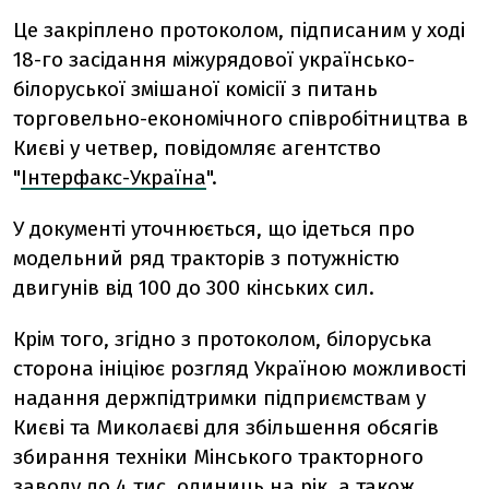
Це закріплено протоколом, підписаним у ході
18-го засідання міжурядової українсько-
білоруської змішаної комісії з питань
торговельно-економічного співробітництва в
Києві у четвер, повідомляє агентство
"
Інтерфакс-Україна
".
У документі уточнюється, що ідеться про
модельний ряд тракторів з потужністю
двигунів від 100 до 300 кінських сил.
Крім того, згідно з протоколом, білоруська
сторона ініціює розгляд Україною можливості
надання держпідтримки підприємствам у
Києві та Миколаєві для збільшення обсягів
збирання техніки Мінського тракторного
заводу до 4 тис. одиниць на рік, а також