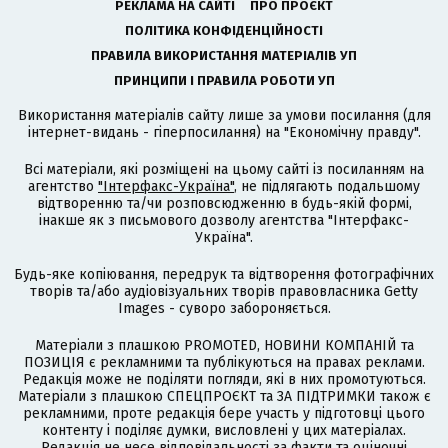
РЕКЛАМА НА САЙТІ
ПРО ПРОЄКТ
ПОЛІТИКА КОНФІДЕНЦІЙНОСТІ
ПРАВИЛА ВИКОРИСТАННЯ МАТЕРІАЛІВ УП
ПРИНЦИПИ І ПРАВИЛА РОБОТИ УП
Використання матеріалів сайту лише за умови посилання (для
інтернет-видань - гіперпосилання) на "Економічну правду".
Всі матеріали, які розміщені на цьому сайті із посиланням на
агентство
"Інтерфакс-Україна"
, не підлягають подальшому
відтворенню та/чи розповсюдженню в будь-якій формі,
інакше як з письмового дозволу агентства "Інтерфакс-
Україна".
Будь-яке копіювання, передрук та відтворення фотографічних
творів та/або аудіовізуальних творів правовласника Getty
Images - суворо забороняється.
Матеріали з плашкою PROMOTED, НОВИНИ КОМПАНІЙ та
ПОЗИЦІЯ є рекламними та публікуються на правах реклами.
Редакція може не поділяти погляди, які в них промотуються.
Матеріали з плашкою СПЕЦПРОЄКТ та ЗА ПІДТРИМКИ також є
рекламними, проте редакція бере участь у підготовці цього
контенту і поділяє думки, висловлені у цих матеріалах.
Редакція не несе відповідальності за факти та оціночні