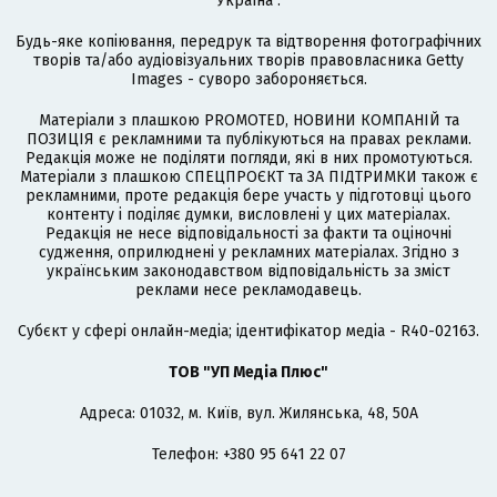
Україна".
Будь-яке копіювання, передрук та відтворення фотографічних
творів та/або аудіовізуальних творів правовласника Getty
Images - суворо забороняється.
Матеріали з плашкою PROMOTED, НОВИНИ КОМПАНІЙ та
ПОЗИЦІЯ є рекламними та публікуються на правах реклами.
Редакція може не поділяти погляди, які в них промотуються.
Матеріали з плашкою СПЕЦПРОЄКТ та ЗА ПІДТРИМКИ також є
рекламними, проте редакція бере участь у підготовці цього
контенту і поділяє думки, висловлені у цих матеріалах.
Редакція не несе відповідальності за факти та оціночні
судження, оприлюднені у рекламних матеріалах. Згідно з
українським законодавством відповідальність за зміст
реклами несе рекламодавець.
Cубєкт у сфері онлайн-медіа; ідентифікатор медіа - R40-02163.
ТОВ "УП Медіа Плюс"
Адреса: 01032, м. Київ, вул. Жилянська, 48, 50А
Телефон: +380 95 641 22 07