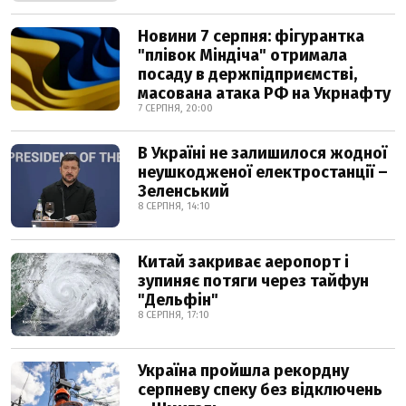
Новини 7 серпня: фігурантка
"плівок Міндіча" отримала
посаду в держпідприємстві,
масована атака РФ на Укрнафту
7 СЕРПНЯ, 20:00
В Україні не залишилося жодної
неушкодженої електростанції –
Зеленський
8 СЕРПНЯ, 14:10
Китай закриває аеропорт і
зупиняє потяги через тайфун
"Дельфін"
8 СЕРПНЯ, 17:10
Україна пройшла рекордну
серпневу спеку без відключень