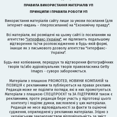
ПРАВИЛА ВИКОРИСТАННЯ МАТЕРІАЛІВ УП
ПРИНЦИПИ І ПРАВИЛА РОБОТИ УП
Використання матеріалів сайту лише за умови посилання (для
інтернет-видань - гіперпосилання) на "Економічну правду".
Всі матеріали, які розміщені на цьому сайті із посиланням на
агентство
"Інтерфакс-Україна"
, не підлягають подальшому
відтворенню та/чи розповсюдженню в будь-якій формі,
інакше як з письмового дозволу агентства "Інтерфакс-
Україна".
Будь-яке копіювання, передрук та відтворення фотографічних
творів та/або аудіовізуальних творів правовласника Getty
Images - суворо забороняється.
Матеріали з плашкою PROMOTED, НОВИНИ КОМПАНІЙ та
ПОЗИЦІЯ є рекламними та публікуються на правах реклами.
Редакція може не поділяти погляди, які в них промотуються.
Матеріали з плашкою СПЕЦПРОЄКТ та ЗА ПІДТРИМКИ також є
рекламними, проте редакція бере участь у підготовці цього
контенту і поділяє думки, висловлені у цих матеріалах.
Редакція не несе відповідальності за факти та оціночні
судження, оприлюднені у рекламних матеріалах. Згідно з
українським законодавством відповідальність за зміст