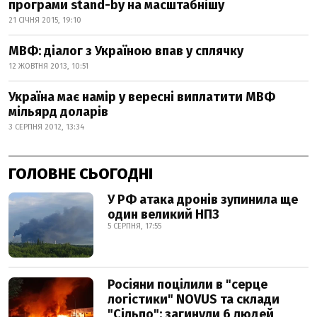
програми stand-by на масштабнішу
21 СІЧНЯ 2015, 19:10
МВФ: діалог з Україною впав у сплячку
12 ЖОВТНЯ 2013, 10:51
Україна має намір у вересні виплатити МВФ
мільярд доларів
3 СЕРПНЯ 2012, 13:34
ГОЛОВНЕ СЬОГОДНІ
У РФ атака дронів зупинила ще
один великий НПЗ
5 СЕРПНЯ, 17:55
Росіяни поцілили в "серце
логістики" NOVUS та склади
"Сільпо": загинули 6 людей