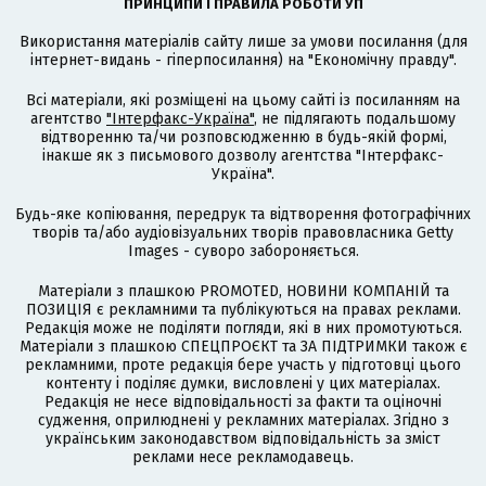
ПРИНЦИПИ І ПРАВИЛА РОБОТИ УП
Використання матеріалів сайту лише за умови посилання (для
інтернет-видань - гіперпосилання) на "Економічну правду".
Всі матеріали, які розміщені на цьому сайті із посиланням на
агентство
"Інтерфакс-Україна"
, не підлягають подальшому
відтворенню та/чи розповсюдженню в будь-якій формі,
інакше як з письмового дозволу агентства "Інтерфакс-
Україна".
Будь-яке копіювання, передрук та відтворення фотографічних
творів та/або аудіовізуальних творів правовласника Getty
Images - суворо забороняється.
Матеріали з плашкою PROMOTED, НОВИНИ КОМПАНІЙ та
ПОЗИЦІЯ є рекламними та публікуються на правах реклами.
Редакція може не поділяти погляди, які в них промотуються.
Матеріали з плашкою СПЕЦПРОЄКТ та ЗА ПІДТРИМКИ також є
рекламними, проте редакція бере участь у підготовці цього
контенту і поділяє думки, висловлені у цих матеріалах.
Редакція не несе відповідальності за факти та оціночні
судження, оприлюднені у рекламних матеріалах. Згідно з
українським законодавством відповідальність за зміст
реклами несе рекламодавець.