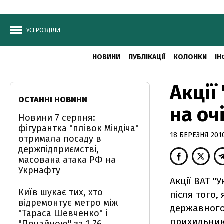
УСІ РОЗДІЛИ
НОВИНИ
ПУБЛІКАЦІЇ
КОЛОНКИ
ІН
Акції
ОСТАННІ НОВИНИ
на оч
Новини 7 серпня:
фігурантка "плівок Міндіча"
18 БЕРЕЗНЯ 2010
отримала посаду в
держпідприємстві,
масована атака РФ на
Укрнафту
Акції ВАТ 
Київ шукає тих, хто
після того,
відремонтує метро між
державного
"Тараса Шевченко" і
прихильнико