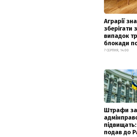
Аграрії зн
зберігати 
випадок т
блокади по
7 СЕРПНЯ, 14:00
Штрафи з
адмінправ
підвищать:
подав до Р