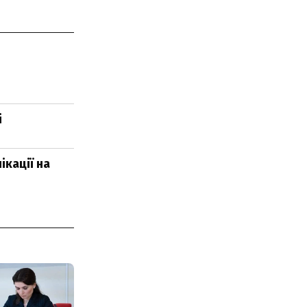
і
ікації на