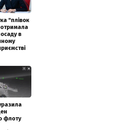
ка "плівок
 отримала
посаду в
чному
приємстві
уразила
ден
о флоту