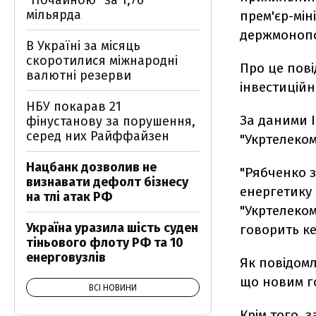
"Почайною" за 1,76
мільярда
прем'єр-мін
держмонопо
В Україні за місяць
скоротилися міжнародні
Про це пові
валютні резерви
інвестиційно
НБУ покарав 21
За даними І
фінустанову за порушення,
серед них Райффайзен
"Укртелеком
Нацбанк дозволив не
"Рябченко 
визнавати дефолт бізнесу
енергетику 
на тлі атак РФ
"Укртелеком
Україна уразила шість суден
говорить ке
тіньового флоту РФ та 10
енерговузлів
Як повідомл
що новим г
ВСІ НОВИНИ
Крім того, 