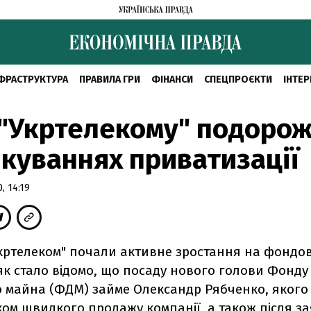
ФРАСТРУКТУРА
ПРАВИЛА ГРИ
ФІНАНСИ
СПЕЦПРОЄКТИ
ІНТЕР
 "Укртелекому" подоро
ікуваннях приватизації
, 14:19
"Укртелеком" почали активне зростання на фондо
 як стало відомо, що посаду нового голови Фонду
 майна (ФДМ) займе Олександр Рябченко, яког
м швидкого продажу компанії, а також після за