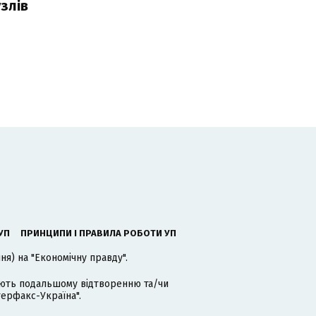
злів
УП
ПРИНЦИПИ І ПРАВИЛА РОБОТИ УП
я) на "Економічну правду".
гають подальшому відтворенню та/чи
терфакс-Україна".