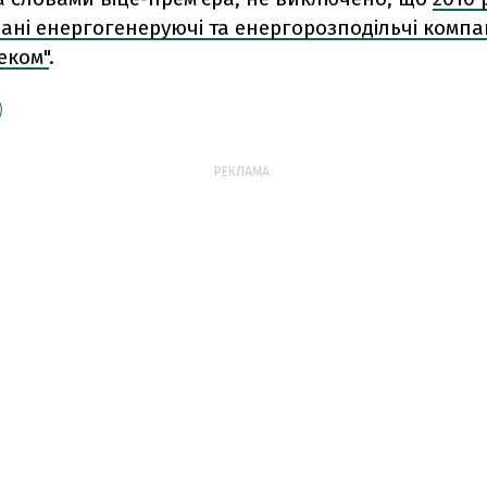
ні енергогенеруючі та енергорозподільчі компан
еком"
.
РЕКЛАМА: