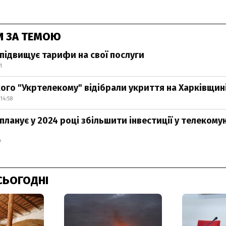
И ЗА ТЕМОЮ
підвищує тарифи на свої послуги
1
кого "Укртелекому" відібрали укриття на Харківщин
14:58
ланує у 2024 році збільшити інвестиції у телекомун
7
СЬОГОДНІ