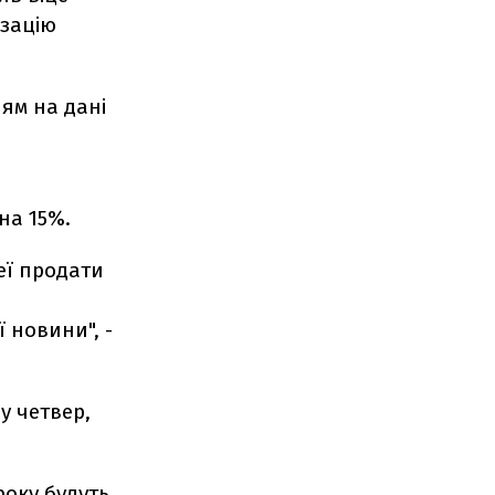
изацію
ням на дані
на 15%.
еї продати
ї новини", -
у четвер,
року будуть