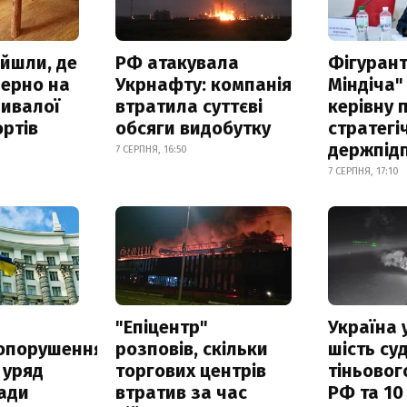
айшли, де
РФ атакувала
Фігурант
зерно на
Укрнафту: компанія
Міндіча"
ривалої
втратила суттєві
керівну 
ртів
обсяги видобутку
стратегі
держпід
7 СЕРПНЯ, 16:50
7 СЕРПНЯ, 17:10
а
"Епіцентр"
Україна 
опорушення
розповів, скільки
шість су
 уряд
торгових центрів
тіньовог
ади
втратив за час
РФ та 10