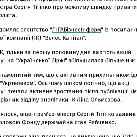
істра Сергія Тігіпко про можливу швидку приват
ліста.
домляє агентство "
ЛІГАБізнесІнформ
" із посилан
ї компанії (ІК) "Велес Капітал".
К, тільки за першу половину дня вартість акцій
у" на "Української біржі" збільшилася більше ніж 
знаменитий тим, що є активним прихильником ід
"Укртелеком". Ось чому цілком логічно, що акції
у" почали активне зростання після публікації ціє
рівник відділу аналітики ІК Ліна Ольмезова.
ялося, віце-прем'єр-міністр Сергій Тігіпко заявив 
оловою Фонду держмайна став Рябченко.
за словами віце-прем'єра, не виключено, що
2010 