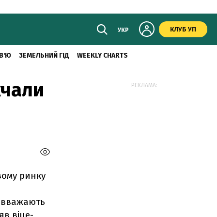
КЛУБ УП
УКР
В'Ю
ЗЕМЕЛЬНИЙ ГІД
WEEKLY CHARTS
жчали
РЕКЛАМА:
вому ринку
о вважають
яв віце-