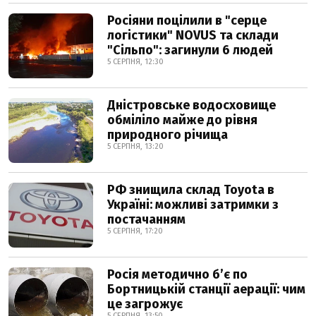
Росіяни поцілили в "серце
логістики" NOVUS та склади
"Сільпо": загинули 6 людей
5 СЕРПНЯ, 12:30
Дністровське водосховище
обміліло майже до рівня
природного річища
5 СЕРПНЯ, 13:20
РФ знищила склад Toyota в
Україні: можливі затримки з
постачанням
5 СЕРПНЯ, 17:20
Росія методично б’є по
Бортницькій станції аерації: чим
це загрожує
5 СЕРПНЯ, 13:50