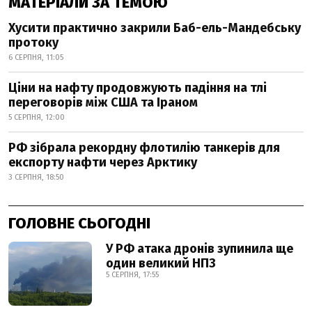
МАТЕРІАЛИ ЗА ТЕМОЮ
Хусити практично закрили Баб-ель-Мандебську
протоку
6 СЕРПНЯ, 11:05
Ціни на нафту продовжують падіння на тлі
переговорів між США та Іраном
5 СЕРПНЯ, 12:00
РФ зібрала рекордну флотилію танкерів для
експорту нафти через Арктику
3 СЕРПНЯ, 18:50
ГОЛОВНЕ СЬОГОДНІ
У РФ атака дронів зупинила ще
один великий НПЗ
5 СЕРПНЯ, 17:55