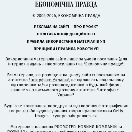
© 2005-2026, ЕКОНОМІЧНА ПРАВДА
РЕКЛАМА НА САЙТІ
ПРО ПРОЄКТ
ПОЛІТИКА КОНФІДЕНЦІЙНОСТІ
ПРАВИЛА ВИКОРИСТАННЯ МАТЕРІАЛІВ УП
ПРИНЦИПИ І ПРАВИЛА РОБОТИ УП
Використання матеріалів сайту лише за умови посилання (для
інтернет-видань - гіперпосилання) на "Економічну правду".
Всі матеріали, які розміщені на цьому сайті із посиланням на
агентство
"Інтерфакс-Україна"
, не підлягають подальшому
відтворенню та/чи розповсюдженню в будь-якій формі,
інакше як з письмового дозволу агентства "Інтерфакс-
Україна".
Будь-яке копіювання, передрук та відтворення фотографічних
творів та/або аудіовізуальних творів правовласника Getty
Images - суворо забороняється.
Матеріали з плашкою PROMOTED, НОВИНИ КОМПАНІЙ та
ПОЗИЦІЯ є рекламними та публікуються на правах реклами.