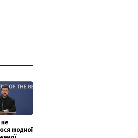
 не
ося жодної
женої