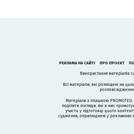
РЕКЛАМА НА САЙТІ
ПРО ПРОЄКТ
ПО
Використання матеріалів с
Всі матеріали, які розміщені на цьо
розповсюдженню в
Матеріали з плашкою PROMOTED, 
поділяти погляди, які в них промо
участь у підготовці цього контенту
судження, оприлюднені у рекламних м