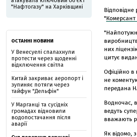
атакувала ключовий об’єкт
"Нафтогазу" на Харківщині
Відповідне 
"
Комерсант 
"Найпотужн
виробництв
ОСТАННІ НОВИНИ
них ліцензі
У Венесуелі спалахнули
цитує вида
протести через щоденні
відключення світла
Офіційно в 
Китай закриває аеропорт і
не коментую
зупиняє потяги через
передана Н
тайфун "Дельфін"
Водночас, в
У Марганці та сусідніх
ведуть супе
громадах відновили
водопостачання після
вважають рі
аварії
Як відомо, 