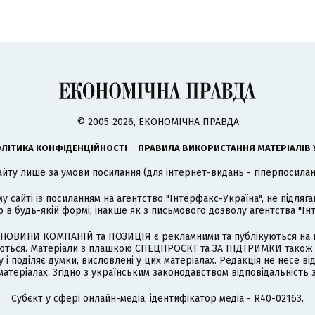
© 2005-2026, ЕКОНОМІЧНА ПРАВДА
ЛІТИКА КОНФІДЕНЦІЙНОСТІ
ПРАВИЛА ВИКОРИСТАННЯ МАТЕРІАЛІВ 
айту лише за умови посилання (для інтернет-видань - гіперпосиланн
му сайті із посиланням на агентство
"Інтерфакс-Україна"
, не підля
 будь-якій формі, інакше як з письмового дозволу агентства "Ін
НОВИНИ КОМПАНІЙ та ПОЗИЦІЯ є рекламними та публікуються на п
туються. Матеріали з плашкою СПЕЦПРОЄКТ та ЗА ПІДТРИМКИ також
 і поділяє думки, висловлені у цих матеріалах. Редакція не несе ві
атеріалах. Згідно з українським законодавством відповідальність 
Cубєкт у сфері онлайн-медіа; ідентифікатор медіа - R40-02163.