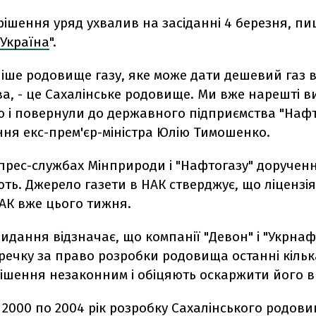
рішення уряд ухвалив на засіданні 4 березня, пи
Україна
".
іше родовище газу, яке може дати дешевий газ 
а, - це Сахалінське родовище. Ми вже нарешті в
ю і повернули до державного підприємства "Нафто
ння екс-прем'єр-міністра Юлію Тимошенко.
прес-службах Мінприроди і "Нафтогазу" доручен
ть. Джерело газети в НАК стверджує, що ліцензі
АК вже цього тижня.
идання відзначає, що компанії "Девон" і "Укрнафт
речку за право розробки родовища останні кілька
шення незаконним і обіцяють оскаржити його в 
з 2000 по 2004 рік розробку Сахалінського родов