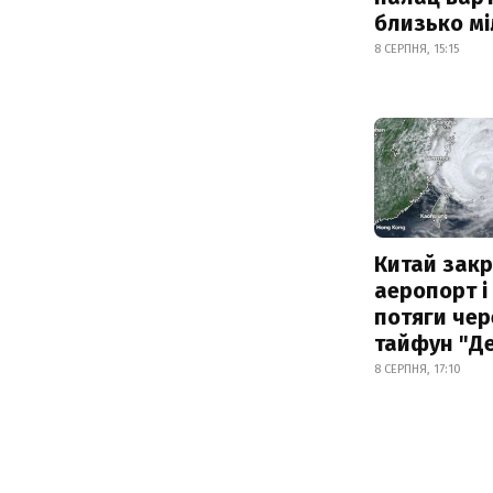
близько м
8 СЕРПНЯ, 15:15
Китай зак
аеропорт і
потяги чер
тайфун "Д
8 СЕРПНЯ, 17:10