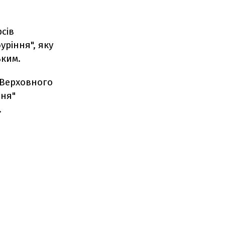
сів
уріння", яку
ьким.
 Верховного
ння"
.