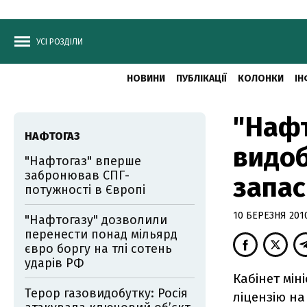
УСІ РОЗДІЛИ
НОВИНИ
ПУБЛІКАЦІЇ
КОЛОНКИ
ІН
"Нафт
НАФТОГАЗ
видоб
"Нафтогаз" вперше
забронював СПГ-
запас
потужності в Європі
10 БЕРЕЗНЯ 2010
"Нафтогазу" дозволили
перенести понад мільярд
євро боргу на тлі сотень
ударів РФ
Кабінет мін
Терор газовидобутку: Росія
ліцензію на