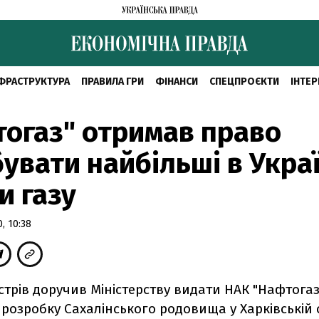
ФРАСТРУКТУРА
ПРАВИЛА ГРИ
ФІНАНСИ
СПЕЦПРОЄКТИ
ІНТЕР
огаз" отримав право
увати найбільші в Украї
и газу
, 10:38
істрів доручив Міністерству видати НАК "Нафтогаз
 розробку Сахалінського родовища у Харківській 