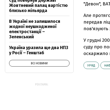
Суд повернув державі
"Девон", ВАТ
Жовтневий палац вартістю
близько мільярда
Але протяго
В Україні не залишилося
передав ліц
жодної неушкодженої
пов'язують 
електростанції –
Зеленський
У грудні 20
суду про по
Україна уразила ще два НПЗ
у Росії – Генштаб
оскаржило ц
ВСІ НОВИНИ
УРЯД
НАФ
РЕКЛАМА: