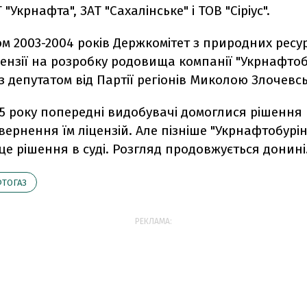
 "Укрнафта", ЗАТ "Сахалінське" і ТОВ "Сіріус".
м 2003-2004 років Держкомітет з природних ресур
ензії на розробку родовища компанії "Укрнафтоб
з депутатом від Партії регіонів Миколою Злочевс
05 року попередні видобувачі домоглися рішення
вернення їм ліцензій. Але пізніше "Укрнафтобурі
е рішення в суді. Розгляд продовжується донині
ТОГАЗ
РЕКЛАМА: