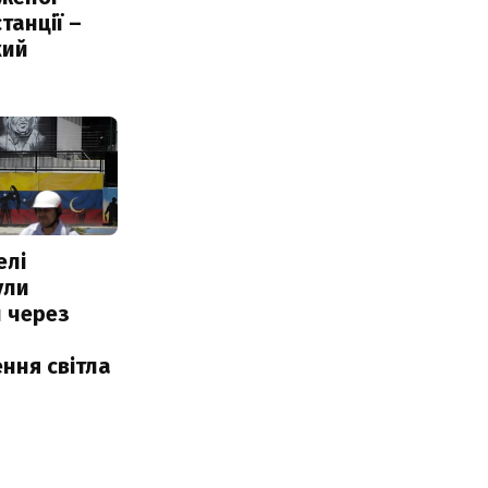
танції –
кий
елі
ули
 через
ння світла