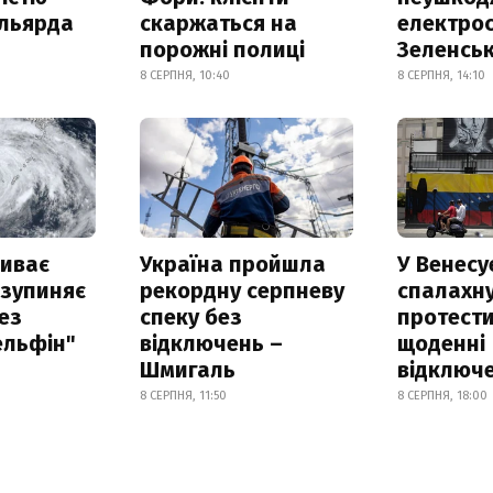
ільярда
скаржаться на
електрос
порожні полиці
Зеленсь
8 СЕРПНЯ, 10:40
8 СЕРПНЯ, 14:10
риває
Україна пройшла
У Венесу
 зупиняє
рекордну серпневу
спалахн
ез
спеку без
протести
ельфін"
відключень –
щоденні
Шмигаль
відключе
8 СЕРПНЯ, 11:50
8 СЕРПНЯ, 18:00