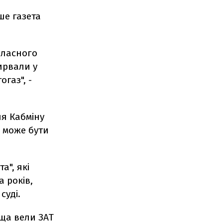
ше газета
власного
ирвали у
газ", -
ня Кабміну
я може бути
а", які
 років,
суді.
ища вели ЗАТ