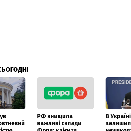
СЬОГОДНІ
ув
РФ знищила
В Україні
овтневий
важливі склади
залишил
істю
Фори: клієнти
неушкод