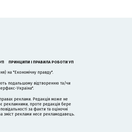
УП
ПРИНЦИПИ І ПРАВИЛА РОБОТИ УП
я) на "Економічну правду".
гають подальшому відтворенню та/чи
терфакс-Україна".
равах реклами. Редакція може не
 є рекламними, проте редакція бере
дповідальності за факти та оціночні
за зміст реклами несе рекламодавець.