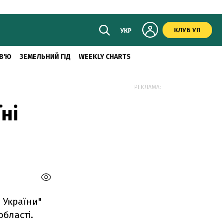
КЛУБ УП
УКР
В'Ю
ЗЕМЕЛЬНИЙ ГІД
WEEKLY CHARTS
РЕКЛАМА:
ні
 України"
області.