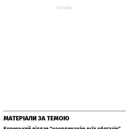
РЕКЛАМА:
МАТЕРІАЛИ ЗА ТЕМОЮ
Корецький віддав "координацію всіх облгазів"