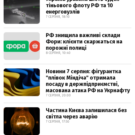
тіньового флоту РФ та 10
енерговузлів
7 СЕРПНЯ, 18:10
РФ знищила важливі склади
Фори: клієнти скаржаться на
порожні полиці
8 СЕРПНЯ, 10:40
Новини 7 серпня: фігурантка
"плівок Міндіча" отримала
посаду в держпідприємстві,
масована атака РФ на Укрнафту
7 СЕРПНЯ, 20:00
Частина Києва залишилася без
світла через аварію
7 СЕРПНЯ, 17:50