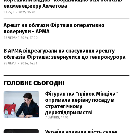
ексменеджеру Ахметова
3 ГРУДНЯ 2025, 16:40
Арешт на облгази Фірташа оперативно
повернули - АРМА
28 ЧЕРВНЯ 2024, 17:00
В АРМА відреагували на скасування арешту
облгазів Фірташа: звернулися до генпрокурора
28 ЧЕРВНЯ 2024, 14:21
ГОЛОВНЕ СЬОГОДНІ
Фігурантка "плівок Міндіча"
отримала керівну посаду в
стратегічному
держпідприємстві
7 СЕРПНЯ, 17:10
Україна уразила шість суден