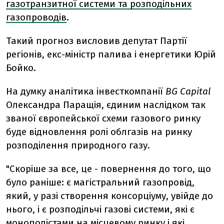
газотранзитної системи та розподільних
газопроводів
.
Такий прогноз висловив депутат Партії
регіонів, екс-міністр палива і енергетики Юрій
Бойко.
На думку аналітика інвесткомпанії
BG Capital
Олександра Паращія, єдиним наслідком так
званої європейської схеми газового ринку
буде відновлення ролі облгазів на ринку
розподілення природного газу.
"Скоріше за все, це - повернення до того, що
було раніше: є магістральний газопровід,
який, у разі створення консорціуму, увійде до
нього, і є розподільчі газові системи, які є
монополістами на місцевому ринку і які,