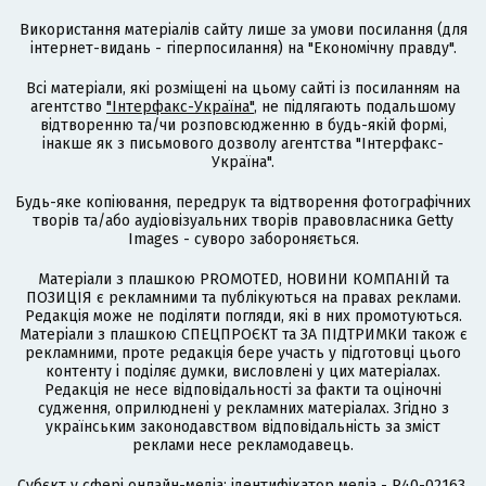
Використання матеріалів сайту лише за умови посилання (для
інтернет-видань - гіперпосилання) на "Економічну правду".
Всі матеріали, які розміщені на цьому сайті із посиланням на
агентство
"Інтерфакс-Україна"
, не підлягають подальшому
відтворенню та/чи розповсюдженню в будь-якій формі,
інакше як з письмового дозволу агентства "Інтерфакс-
Україна".
Будь-яке копіювання, передрук та відтворення фотографічних
творів та/або аудіовізуальних творів правовласника Getty
Images - суворо забороняється.
Матеріали з плашкою PROMOTED, НОВИНИ КОМПАНІЙ та
ПОЗИЦІЯ є рекламними та публікуються на правах реклами.
Редакція може не поділяти погляди, які в них промотуються.
Матеріали з плашкою СПЕЦПРОЄКТ та ЗА ПІДТРИМКИ також є
рекламними, проте редакція бере участь у підготовці цього
контенту і поділяє думки, висловлені у цих матеріалах.
Редакція не несе відповідальності за факти та оціночні
судження, оприлюднені у рекламних матеріалах. Згідно з
українським законодавством відповідальність за зміст
реклами несе рекламодавець.
Cубєкт у сфері онлайн-медіа; ідентифікатор медіа - R40-02163.