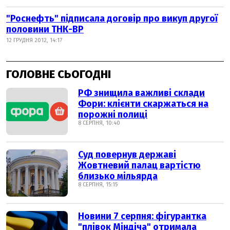
"Роснефть" підписала договір про викуп другої
половини ТНК-ВР
12 ГРУДНЯ 2012, 14:17
ГОЛОВНЕ СЬОГОДНІ
РФ знищила важливі склади
Фори: клієнти скаржаться на
порожні полиці
8 СЕРПНЯ, 10:40
Суд повернув державі
Жовтневий палац вартістю
близько мільярда
8 СЕРПНЯ, 15:15
Новини 7 серпня: фігурантка
"плівок Міндіча" отримала