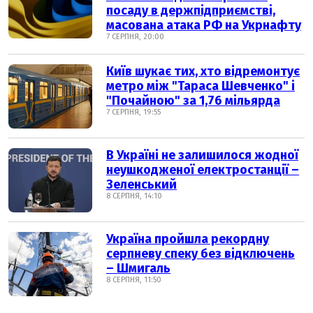
посаду в держпідприємстві,
масована атака РФ на Укрнафту
7 СЕРПНЯ, 20:00
Київ шукає тих, хто відремонтує
метро між "Тараса Шевченко" і
"Почайною" за 1,76 мільярда
7 СЕРПНЯ, 19:55
В Україні не залишилося жодної
неушкодженої електростанції –
Зеленський
8 СЕРПНЯ, 14:10
Україна пройшла рекордну
серпневу спеку без відключень
– Шмигаль
8 СЕРПНЯ, 11:50