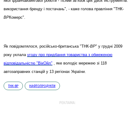
якої
франчайзингової роботи - тісний зв’язок цих двох інструментів:
використання бренду і постачань", - каже голова правління
"ТНК-
ВР
Комерс".
Як повідомлялося,
російсько-британська "ТНК-
ВР
" у грудні 2009
року уклала
угоду про придбання товариства з обмеженою
відповідальністю "ВікОйл"
, як
е
володіє мережею з
і
118
автозаправних станцій у 13 регіонах України.
ТНК-ВР
НАФТОПРОДУКТИ
РЕКЛАМА: