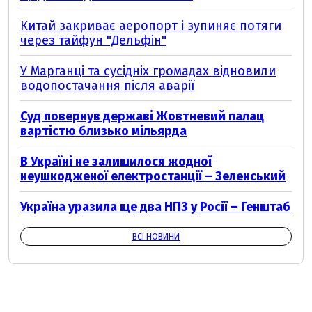
Китай закриває аеропорт і зупиняє потяги
через тайфун "Дельфін"
У Марганці та сусідніх громадах відновили
водопостачання після аварії
Суд повернув державі Жовтневий палац
вартістю близько мільярда
В Україні не залишилося жодної
неушкодженої електростанції – Зеленський
Україна уразила ще два НПЗ у Росії – Генштаб
ВСІ НОВИНИ