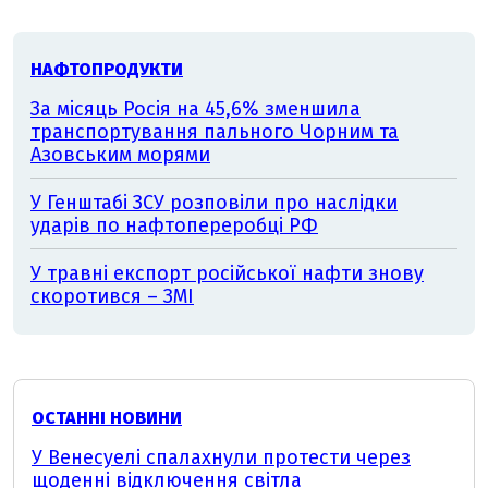
НАФТОПРОДУКТИ
За місяць Росія на 45,6% зменшила
транспортування пального Чорним та
Азовським морями
У Генштабі ЗСУ розповіли про наслідки
ударів по нафтопереробці РФ
У травні експорт російської нафти знову
скоротився – ЗМІ
ОСТАННІ НОВИНИ
У Венесуелі спалахнули протести через
щоденні відключення світла