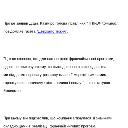
Про це
заявив Дідьє Казіміро голова правління
"ТНК-
ВР
Коммерс"
,
повідомляє газета
"
Дзеркало тижня"
.
"Ц е не означає, що для нас нецікаві франчайзингові програми,
однак не приховуватиму, за сьогоднішнього законодавства
ми віддаємо перевагу розвитку власної мережі, тим самим
гарантуючи споживачу якість палива і послуг", - констатував
бізнесмен.
При цьому він підкреслив, що компанія зіткнулася зі значними
складнощами в реалізації франчайзингових програ
м.